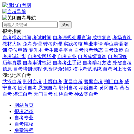
自考导航
搜索
报考指南
自考报名时间
考试时间
自考违规处理查询
成绩复查
考场查询
教材大纲
免考办理
转考办理
实践考核
毕业申请
学位英语培
训
学位申请
专升本
考生服务平台
自考报考动态
自考政策
自
考考试计划
自考实践毕业
自考专业
自考成绩查询
自考问答
历年真题
自考串讲笔记
自考考生手记
自考学习方法
外省自考
信息
自考培训课程
免费视频领取
模拟考试系统
自考网上报名
湖北地区自考
武汉自考
荆州自考
十堰自考
宜昌自考
襄樊自考
荆门自考
咸
宁自考
随州自考
恩施自考
鄂州自考
孝感自考
黄冈自考
黄石
自考
潜江自考
天门自考
仙桃自考
神农架自考
网站首页
报考动态
自考专业
自考院校
免费课程