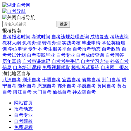
自考导航
搜索
报考指南
自考报名时间
考试时间
自考违规处理查询
成绩复查
考场查询
教材大纲
免考办理
转考办理
实践考核
毕业申请
学位英语培
训
学位申请
专升本
考生服务平台
自考报考动态
自考政策
自
考考试计划
自考实践毕业
自考专业
自考成绩查询
自考问答
历年真题
自考串讲笔记
自考考生手记
自考学习方法
外省自考
信息
自考培训课程
免费视频领取
模拟考试系统
自考网上报名
湖北地区自考
武汉自考
荆州自考
十堰自考
宜昌自考
襄樊自考
荆门自考
咸
宁自考
随州自考
恩施自考
鄂州自考
孝感自考
黄冈自考
黄石
自考
潜江自考
天门自考
仙桃自考
神农架自考
网站首页
报考动态
自考专业
自考院校
免费课程