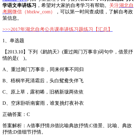
学语文串讲练习
，希望对大家的自考学习有帮助。
关注
湖北自
考网
微信（hbzkw_com）
，可以第一时间查成绩，了解自考政
策信息。
>>>
2017年湖北自考公共课串讲练习题练习
【汇总】
1、单选题
【2013.10】下列《鹧鸪天》(重过阊门万事非)词句中，借景抒
情的是( )。
A、重过阊门万事非，同来何事不同归
B、梧桐半死清霜后，头白鸳鸯失伴飞
C、原上草，露初唏，旧栖新垅两依依
D、空床卧听南窗雨，谁复挑灯夜补衣
正确答案：C
答案解析：A借事抒情;B借比喻典故抒情;C借景、比喻、典故
抒情;D借细节抒情。