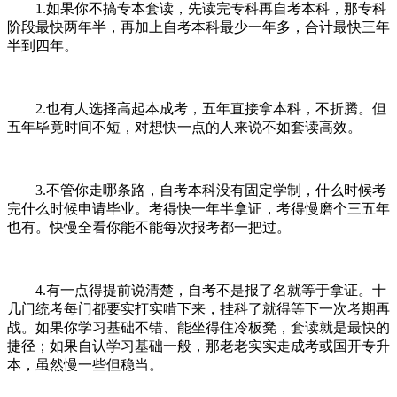
1.如果你不搞专本套读，先读完专科再自考本科，那专科
阶段最快两年半，再加上自考本科最少一年多，合计最快三年
半到四年。
2.也有人选择高起本成考，五年直接拿本科，不折腾。但
五年毕竟时间不短，对想快一点的人来说不如套读高效。
3.不管你走哪条路，自考本科没有固定学制，什么时候考
完什么时候申请毕业。考得快一年半拿证，考得慢磨个三五年
也有。快慢全看你能不能每次报考都一把过。
4.有一点得提前说清楚，自考不是报了名就等于拿证。十
几门统考每门都要实打实啃下来，挂科了就得等下一次考期再
战。如果你学习基础不错、能坐得住冷板凳，套读就是最快的
捷径；如果自认学习基础一般，那老老实实走成考或国开专升
本，虽然慢一些但稳当。