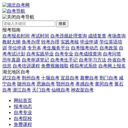
自考导航
搜索
报考指南
自考报名时间
考试时间
自考违规处理查询
成绩复查
考场查询
教材大纲
免考办理
转考办理
实践考核
毕业申请
学位英语培
训
学位申请
专升本
考生服务平台
自考报考动态
自考政策
自
考考试计划
自考实践毕业
自考专业
自考成绩查询
自考问答
历年真题
自考串讲笔记
自考考生手记
自考学习方法
外省自考
信息
自考培训课程
免费视频领取
模拟考试系统
自考网上报名
湖北地区自考
武汉自考
荆州自考
十堰自考
宜昌自考
襄樊自考
荆门自考
咸
宁自考
随州自考
恩施自考
鄂州自考
孝感自考
黄冈自考
黄石
自考
潜江自考
天门自考
仙桃自考
神农架自考
网站首页
报考动态
自考专业
自考院校
免费课程