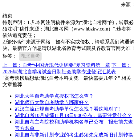
来源：
结束
特别声明：1.凡本网注明稿件来源为“湖北自考网”的，转载必
须注明“稿件来源：湖北自考网（www.hbzkw.com）”,违者将
依法追究责任；
2.部分稿件来源于网络，如有不实或侵权，请联系我们沟通解
决。最新官方信息请以湖北省教育考试院及各教育官网为准！
标签：
湖北自考
上一篇：自考“中国近现代史纲要”复习资料第一章
下一篇：
2026年湖北自学考试全日制社会助学专业登记汇总表
"高考落榜后想拿湖北自考本科文凭，最快需要几年？" 相关
文章推荐
湖北大学自考助学点授权书怎么查？
湖北师范大学自考助学点哪家好？
武汉主流正规自考助学单位怎么找？看这就对了!
湖北自考10月成绩11月18日9:00公布，需要注意什么？
湖北自考主考院校和助学机构名单已公布，报班前先查
官方名单！
湖北自考非新计划专业的考生必须先完成新旧计划转换