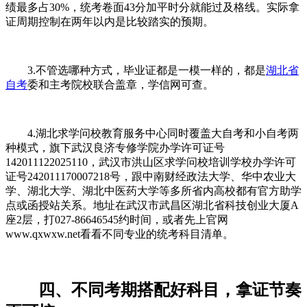
绩最多占30%，统考卷面43分加平时分就能过及格线。实际拿
证周期控制在两年以内是比较踏实的预期。
3.不管选哪种方式，毕业证都是一模一样的，都是
湖北省
自考
委和主考院校联合盖章，学信网可查。
4.湖北求学问校教育服务中心同时覆盖大自考和小自考两
种模式，旗下武汉良济专修学院办学许可证号
142011122025110，武汉市洪山区求学问校培训学校办学许可
证号242011170007218号，跟中南财经政法大学、华中农业大
学、湖北大学、湖北中医药大学等多所省内高校都有官方助学
点或函授站关系。地址在武汉市武昌区湖北省科技创业大厦A
座2层，打027-86646545约时间，或者先上官网
www.qxwxw.net看看不同专业的统考科目清单。
四、不同考期搭配好科目，拿证节奏