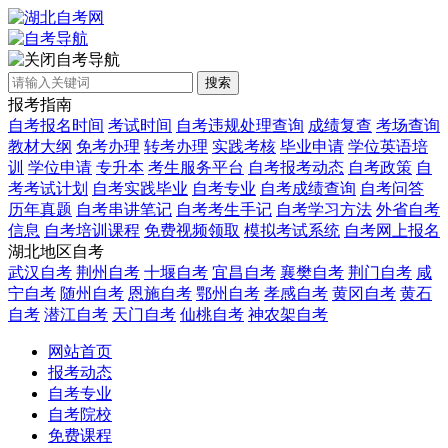
自考导航
搜索
报考指南
自考报名时间
考试时间
自考违规处理查询
成绩复查
考场查询
教材大纲
免考办理
转考办理
实践考核
毕业申请
学位英语培
训
学位申请
专升本
考生服务平台
自考报考动态
自考政策
自
考考试计划
自考实践毕业
自考专业
自考成绩查询
自考问答
历年真题
自考串讲笔记
自考考生手记
自考学习方法
外省自考
信息
自考培训课程
免费视频领取
模拟考试系统
自考网上报名
湖北地区自考
武汉自考
荆州自考
十堰自考
宜昌自考
襄樊自考
荆门自考
咸
宁自考
随州自考
恩施自考
鄂州自考
孝感自考
黄冈自考
黄石
自考
潜江自考
天门自考
仙桃自考
神农架自考
网站首页
报考动态
自考专业
自考院校
免费课程