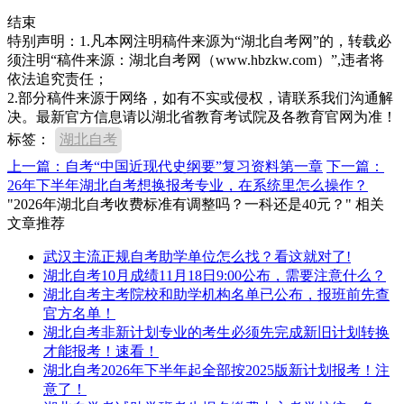
结束
特别声明：1.凡本网注明稿件来源为“湖北自考网”的，转载必
须注明“稿件来源：湖北自考网（www.hbzkw.com）”,违者将
依法追究责任；
2.部分稿件来源于网络，如有不实或侵权，请联系我们沟通解
决。最新官方信息请以湖北省教育考试院及各教育官网为准！
标签：
湖北自考
上一篇：自考“中国近现代史纲要”复习资料第一章
下一篇：
26年下半年湖北自考想换报考专业，在系统里怎么操作？
"2026年湖北自考收费标准有调整吗？一科还是40元？" 相关
文章推荐
武汉主流正规自考助学单位怎么找？看这就对了!
湖北自考10月成绩11月18日9:00公布，需要注意什么？
湖北自考主考院校和助学机构名单已公布，报班前先查
官方名单！
湖北自考非新计划专业的考生必须先完成新旧计划转换
才能报考！速看！
湖北自考2026年下半年起全部按2025版新计划报考！注
意了！