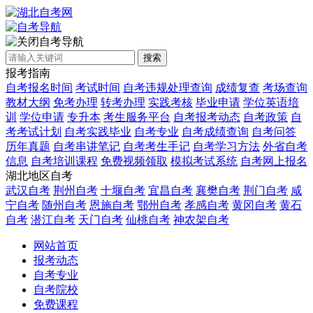
自考导航
搜索
报考指南
自考报名时间
考试时间
自考违规处理查询
成绩复查
考场查询
教材大纲
免考办理
转考办理
实践考核
毕业申请
学位英语培
训
学位申请
专升本
考生服务平台
自考报考动态
自考政策
自
考考试计划
自考实践毕业
自考专业
自考成绩查询
自考问答
历年真题
自考串讲笔记
自考考生手记
自考学习方法
外省自考
信息
自考培训课程
免费视频领取
模拟考试系统
自考网上报名
湖北地区自考
武汉自考
荆州自考
十堰自考
宜昌自考
襄樊自考
荆门自考
咸
宁自考
随州自考
恩施自考
鄂州自考
孝感自考
黄冈自考
黄石
自考
潜江自考
天门自考
仙桃自考
神农架自考
网站首页
报考动态
自考专业
自考院校
免费课程