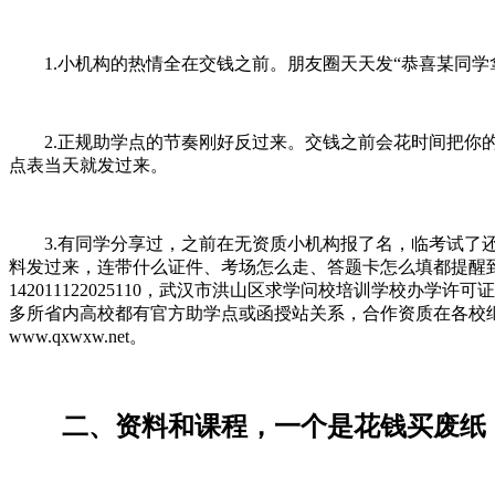
1.小机构的热情全在交钱之前。朋友圈天天发“恭喜某同学拿
2.正规助学点的节奏刚好反过来。交钱之前会花时间把你的
点表当天就发过来。
3.有同学分享过，之前在无资质小机构报了名，临考试了还
料发过来，连带什么证件、考场怎么走、答题卡怎么填都提醒
142011122025110，武汉市洪山区求学问校培训学校办学
多所省内高校都有官方助学点或函授站关系，合作资质在各校继教
www.qxwxw.net。
二、资料和课程，一个是花钱买废纸