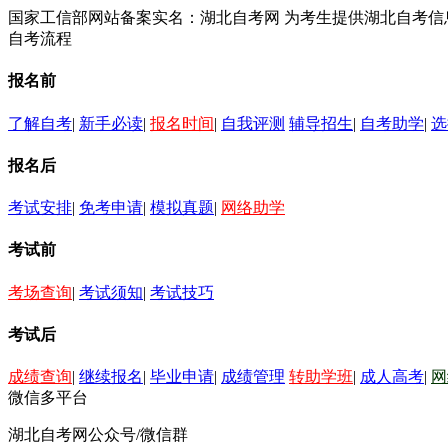
国家工信部网站备案实名：湖北自考网 为考生提供湖北自考
自考流程
报名前
了解自考
|
新手必读
|
报名时间
|
自我评测
辅导招生
|
自考助学
|
选
报名后
考试安排
|
免考申请
|
模拟真题
|
网络助学
考试前
考场查询
|
考试须知
|
考试技巧
考试后
成绩查询
|
继续报名
|
毕业申请
|
成绩管理
转助学班
|
成人高考
|
网
微信多平台
湖北自考网公众号/微信群