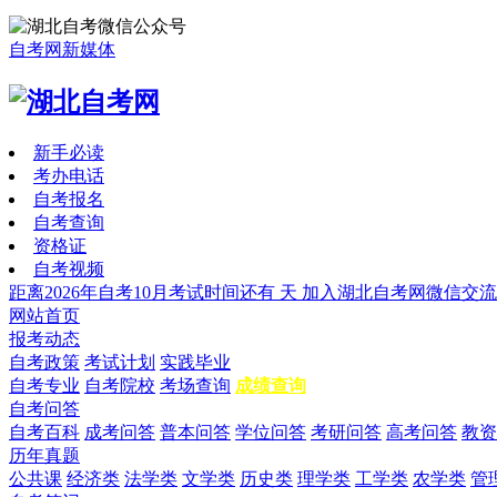
自考网新媒体
新手必读
考办电话
自考报名
自考查询
资格证
自考视频
距离2026年自考10月考试时间还有
天
加入湖北自考网微信交流
网站首页
报考动态
自考政策
考试计划
实践毕业
自考专业
自考院校
考场查询
成绩查询
自考问答
自考百科
成考问答
普本问答
学位问答
考研问答
高考问答
教资
历年真题
公共课
经济类
法学类
文学类
历史类
理学类
工学类
农学类
管