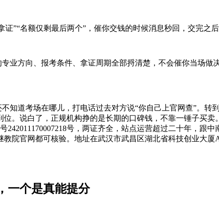
证”“名额仅剩最后两个”，催你交钱的时候消息秒回，交完之
专业方向、报考条件、拿证周期全部捋清楚，不会催你当场做
不知道考场在哪儿，打电话过去对方说“你自己上官网查”。转
到位。说白了，正规机构挣的是长期的口碑钱，不靠一锤子买卖
许可证号242011170007218号，两证齐全，站点运营超过二
院官网都可核验。地址在武汉市武昌区湖北省科技创业大厦A座2层，
，一个是真能提分