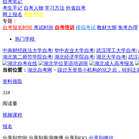
自考笔记
考生手记
自考人物
学习方法
外省自考
网上报名
考生平台
专题：
自考报名时间
考试时间
自考培训
模拟考试
教材大纲
免考办理
热门学校
中南财经政法大学自考
|
华中农业大学自考
|
武汉理工大学自考
|
湖北第二师范学院自考
|
湖北经济学院自考
|
湖北大学自考
|
武汉
当前位置：
湖北自考网
>
踩过无资质小机构的坑之后，转到正
资料领取
318
阅读量
视频课程
报名
分享到空间
分享到新浪微博
分享到QQ
分享到微信