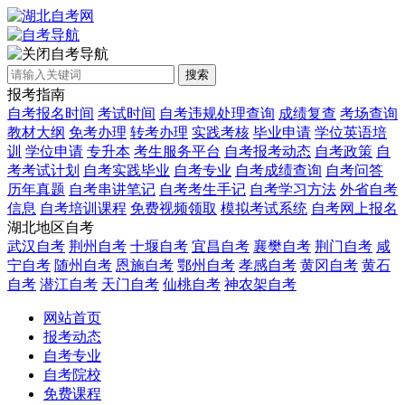
自考导航
搜索
报考指南
自考报名时间
考试时间
自考违规处理查询
成绩复查
考场查询
教材大纲
免考办理
转考办理
实践考核
毕业申请
学位英语培
训
学位申请
专升本
考生服务平台
自考报考动态
自考政策
自
考考试计划
自考实践毕业
自考专业
自考成绩查询
自考问答
历年真题
自考串讲笔记
自考考生手记
自考学习方法
外省自考
信息
自考培训课程
免费视频领取
模拟考试系统
自考网上报名
湖北地区自考
武汉自考
荆州自考
十堰自考
宜昌自考
襄樊自考
荆门自考
咸
宁自考
随州自考
恩施自考
鄂州自考
孝感自考
黄冈自考
黄石
自考
潜江自考
天门自考
仙桃自考
神农架自考
网站首页
报考动态
自考专业
自考院校
免费课程