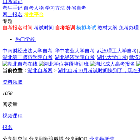
自考笔记
考生手记
自考人物
学习方法
外省自考
网上报名
考生平台
专题：
自考报名时间
考试时间
自考培训
模拟考试
教材大纲
免考办理
热门学校
中南财经政法大学自考
|
华中农业大学自考
|
武汉理工大学自考
|
湖北第二师范学院自考
|
湖北经济学院自考
|
湖北大学自考
|
武汉
当前位置：
湖北自考网
>
湖北自考10月考试时间快到了，现在
资料领取
1058
阅读量
视频课程
报名
分享到空间
分享到新浪微博
分享到QQ
分享到微信