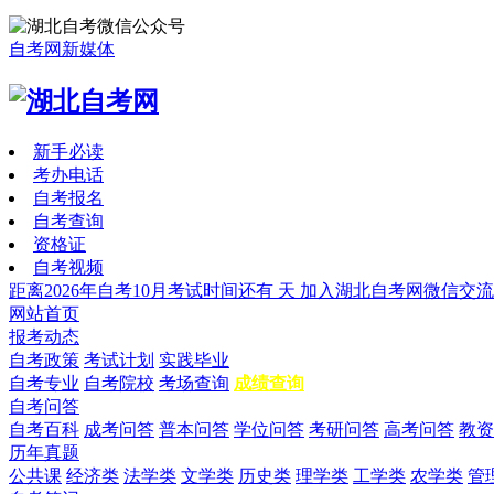
自考网新媒体
新手必读
考办电话
自考报名
自考查询
资格证
自考视频
距离2026年自考10月考试时间还有
天
加入湖北自考网微信交流
网站首页
报考动态
自考政策
考试计划
实践毕业
自考专业
自考院校
考场查询
成绩查询
自考问答
自考百科
成考问答
普本问答
学位问答
考研问答
高考问答
教资
历年真题
公共课
经济类
法学类
文学类
历史类
理学类
工学类
农学类
管