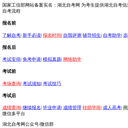
国家工信部网站备案实名：湖北自考网 为考生提供湖北自考
自考流程
报名前
了解自考
|
新手必读
|
报名时间
|
自我评测
辅导招生
|
自考助学
|
选
报名后
考试安排
|
免考申请
|
模拟真题
|
网络助学
考试前
考场查询
|
考试须知
|
考试技巧
考试后
成绩查询
|
继续报名
|
毕业申请
|
成绩管理
转助学班
|
成人高考
|
网
微信多平台
湖北自考网公众号/微信群