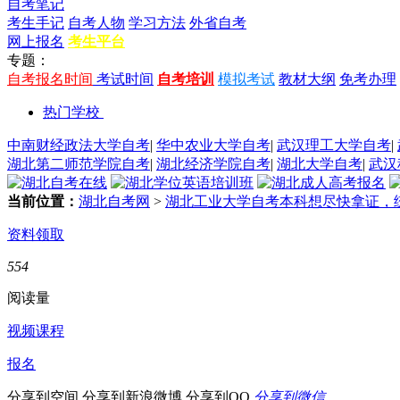
自考笔记
考生手记
自考人物
学习方法
外省自考
网上报名
考生平台
专题：
自考报名时间
考试时间
自考培训
模拟考试
教材大纲
免考办理
热门学校
中南财经政法大学自考
|
华中农业大学自考
|
武汉理工大学自考
|
湖北第二师范学院自考
|
湖北经济学院自考
|
湖北大学自考
|
武汉
当前位置：
湖北自考网
>
湖北工业大学自考本科想尽快拿证，
资料领取
554
阅读量
视频课程
报名
分享到空间
分享到新浪微博
分享到QQ
分享到微信