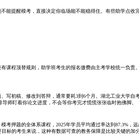
不能提醒模考，直接决定你临场能不能稳得住。有些助学点收
衔接有课程顶替规则，助学班考生的报名缴费由主考学校统一负责
、写初稿、修改到答辩，通常要耗3到6个月。湖北工业大学自考
排导师盯着你论文进度，不会等你考完才慌慌张张临时抱佛脚。
押题的全体系课程，2025年学员平均通过率达到87.3%，
要目标的考生来说，这种有数据可查的教务保障是比较关键的加