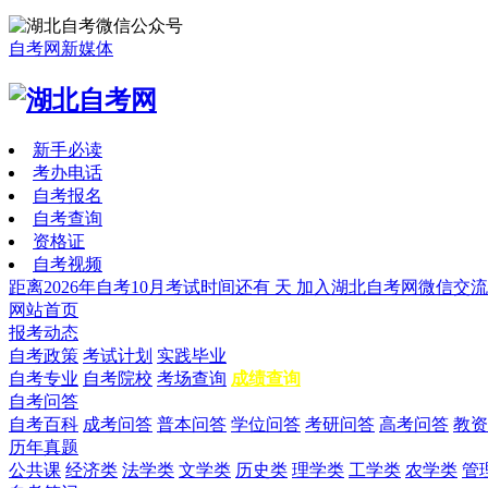
自考网新媒体
新手必读
考办电话
自考报名
自考查询
资格证
自考视频
距离2026年自考10月考试时间还有
天
加入湖北自考网微信交流
网站首页
报考动态
自考政策
考试计划
实践毕业
自考专业
自考院校
考场查询
成绩查询
自考问答
自考百科
成考问答
普本问答
学位问答
考研问答
高考问答
教资
历年真题
公共课
经济类
法学类
文学类
历史类
理学类
工学类
农学类
管