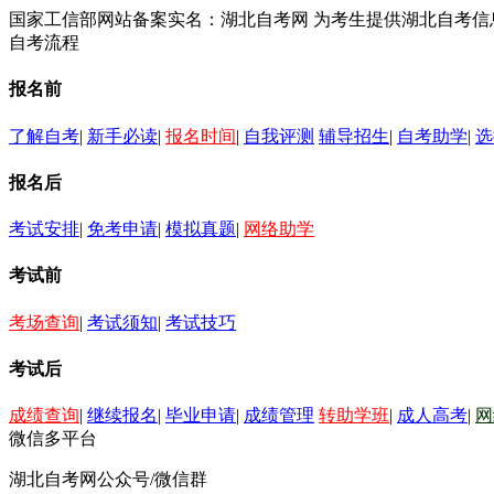
国家工信部网站备案实名：湖北自考网 为考生提供湖北自考
自考流程
报名前
了解自考
|
新手必读
|
报名时间
|
自我评测
辅导招生
|
自考助学
|
选
报名后
考试安排
|
免考申请
|
模拟真题
|
网络助学
考试前
考场查询
|
考试须知
|
考试技巧
考试后
成绩查询
|
继续报名
|
毕业申请
|
成绩管理
转助学班
|
成人高考
|
网
微信多平台
湖北自考网公众号/微信群