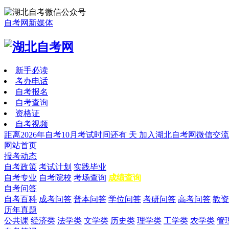
自考网新媒体
新手必读
考办电话
自考报名
自考查询
资格证
自考视频
距离2026年自考10月考试时间还有
天
加入湖北自考网微信交流
网站首页
报考动态
自考政策
考试计划
实践毕业
自考专业
自考院校
考场查询
成绩查询
自考问答
自考百科
成考问答
普本问答
学位问答
考研问答
高考问答
教资
历年真题
公共课
经济类
法学类
文学类
历史类
理学类
工学类
农学类
管