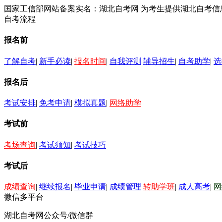
国家工信部网站备案实名：湖北自考网 为考生提供湖北自考
自考流程
报名前
了解自考
|
新手必读
|
报名时间
|
自我评测
辅导招生
|
自考助学
|
选
报名后
考试安排
|
免考申请
|
模拟真题
|
网络助学
考试前
考场查询
|
考试须知
|
考试技巧
考试后
成绩查询
|
继续报名
|
毕业申请
|
成绩管理
转助学班
|
成人高考
|
网
微信多平台
湖北自考网公众号/微信群