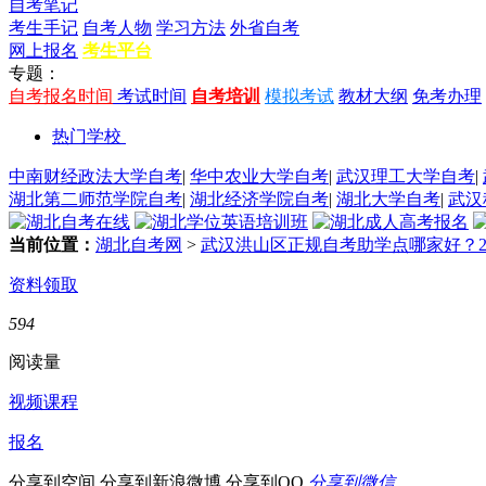
自考笔记
考生手记
自考人物
学习方法
外省自考
网上报名
考生平台
专题：
自考报名时间
考试时间
自考培训
模拟考试
教材大纲
免考办理
热门学校
中南财经政法大学自考
|
华中农业大学自考
|
武汉理工大学自考
|
湖北第二师范学院自考
|
湖北经济学院自考
|
湖北大学自考
|
武汉
当前位置：
湖北自考网
>
武汉洪山区正规自考助学点哪家好？2
资料领取
594
阅读量
视频课程
报名
分享到空间
分享到新浪微博
分享到QQ
分享到微信