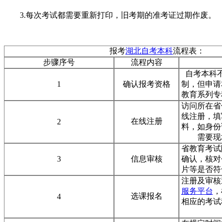
3.每次考试都需要重新打印，旧考期的准考证过期作废。
报考
湖北自考本科
流程表：
步骤序号
流程内容
自考本科
1
确认报考资格
制，但申请
教育系列专
访问所在省
线注册，填
在线注册
2
料，如身份
需要现
省教育考试
3
信息审核
确认，核对
片等是否符
注册及审核
服务平台
，
选课报名
4
相应的考试