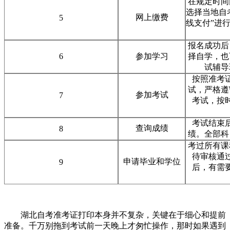
在规定时间
选择当地自
网上缴费
5
线支付”进
报名成功后
6
参加学习
择自学，也
试辅导
按照准考
试，严格遵
参加考试
7
考试，按
考试结束
查询成绩
8
绩。全部科
考过所有课
待审核通
申请毕业和学位
9
后，有需
湖北自考准考证打印本身并不复杂，关键在于细心和提前
准备。千万别拖到考试前一天晚上才匆忙操作，那时如果遇到