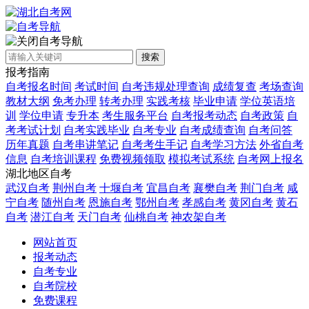
自考导航
搜索
报考指南
自考报名时间
考试时间
自考违规处理查询
成绩复查
考场查询
教材大纲
免考办理
转考办理
实践考核
毕业申请
学位英语培
训
学位申请
专升本
考生服务平台
自考报考动态
自考政策
自
考考试计划
自考实践毕业
自考专业
自考成绩查询
自考问答
历年真题
自考串讲笔记
自考考生手记
自考学习方法
外省自考
信息
自考培训课程
免费视频领取
模拟考试系统
自考网上报名
湖北地区自考
武汉自考
荆州自考
十堰自考
宜昌自考
襄樊自考
荆门自考
咸
宁自考
随州自考
恩施自考
鄂州自考
孝感自考
黄冈自考
黄石
自考
潜江自考
天门自考
仙桃自考
神农架自考
网站首页
报考动态
自考专业
自考院校
免费课程