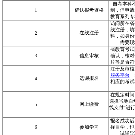
自考本科
1
确认报考资格
制，但申请
教育系列专
访问所在省
线注册，填
在线注册
2
料，如身份
需要现
省教育考试
3
信息审核
确认，核对
片等是否符
注册及审核
服务平台
，
选课报名
4
相应的考试
在规定时间
选择当地自
网上缴费
5
线支付”进
报名成功后
6
参加学习
择自学，也
试辅导