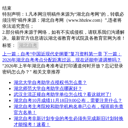
结束
特别声明：1.凡本网注明稿件来源为“湖北自考网”的，转载必
须注明“稿件来源：湖北自考网（www.hbzkw.com）”,违者将
依法追究责任；
2.部分稿件来源于网络，如有不实或侵权，请联系我们沟通解
决。最新官方信息请以湖北省教育考试院及各教育官网为准！
标签：
湖北自考
上一篇：自考“中国近现代史纲要”复习资料第一章
下一篇：
2026年湖北自考考点分配距离过远，现在还能申请调整吗？
"2026年上半年湖北自考准考证打印通道何时开放？忘记登录
密码怎么办？" 相关文章推荐
湖北大学自考助学点授权书怎么查？
湖北师范大学自考助学点哪家好？
武汉主流正规自考助学单位怎么找？看这就对了!
湖北自考10月成绩11月18日9:00公布，需要注意什么？
湖北自考主考院校和助学机构名单已公布，报班前先查
官方名单！
湖北自考非新计划专业的考生必须先完成新旧计划转换
才能报考！速看！