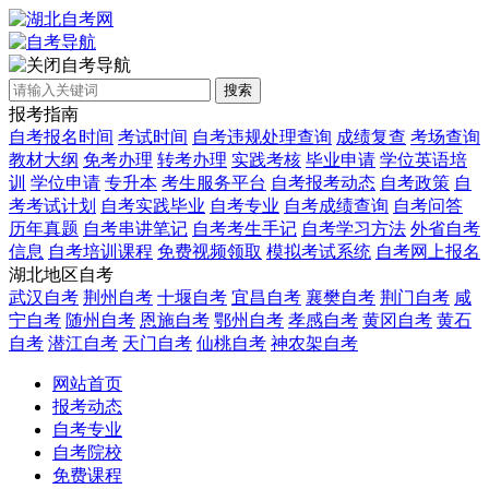
自考导航
搜索
报考指南
自考报名时间
考试时间
自考违规处理查询
成绩复查
考场查询
教材大纲
免考办理
转考办理
实践考核
毕业申请
学位英语培
训
学位申请
专升本
考生服务平台
自考报考动态
自考政策
自
考考试计划
自考实践毕业
自考专业
自考成绩查询
自考问答
历年真题
自考串讲笔记
自考考生手记
自考学习方法
外省自考
信息
自考培训课程
免费视频领取
模拟考试系统
自考网上报名
湖北地区自考
武汉自考
荆州自考
十堰自考
宜昌自考
襄樊自考
荆门自考
咸
宁自考
随州自考
恩施自考
鄂州自考
孝感自考
黄冈自考
黄石
自考
潜江自考
天门自考
仙桃自考
神农架自考
网站首页
报考动态
自考专业
自考院校
免费课程