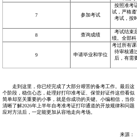
按照准考
试，严格遵
参加考试
7
考试，按
考试结束
查询成绩
8
绩。全部科
考过所有课
待审核通
申请毕业和学位
9
后，有需
走到这里，你已经完成了大部分艰苦的备考工作。最后这
个阶段，稳住心态，处理好打印准考证、保管好证件这些看似
简单却至关重要的小事，就是你成功的关键。小编相信，当你
清晰了解2026年上半年自考准考证打印通道的开放规律和问题
应对方法后，一定能更加从容地走向考场。
来源：