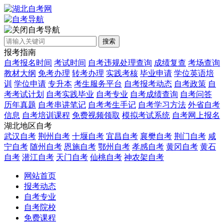
自考导航
搜索
报考指南
自考报名时间
考试时间
自考违规处理查询
成绩复查
考场查询
教材大纲
免考办理
转考办理
实践考核
毕业申请
学位英语培
训
学位申请
专升本
考生服务平台
自考报考动态
自考政策
自
考考试计划
自考实践毕业
自考专业
自考成绩查询
自考问答
历年真题
自考串讲笔记
自考考生手记
自考学习方法
外省自考
信息
自考培训课程
免费视频领取
模拟考试系统
自考网上报名
湖北地区自考
武汉自考
荆州自考
十堰自考
宜昌自考
襄樊自考
荆门自考
咸
宁自考
随州自考
恩施自考
鄂州自考
孝感自考
黄冈自考
黄石
自考
潜江自考
天门自考
仙桃自考
神农架自考
网站首页
报考动态
自考专业
自考院校
免费课程