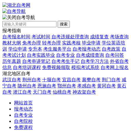
自考导航
搜索
报考指南
自考报名时间
考试时间
自考违规处理查询
成绩复查
考场查询
教材大纲
免考办理
转考办理
实践考核
毕业申请
学位英语培
训
学位申请
专升本
考生服务平台
自考报考动态
自考政策
自
考考试计划
自考实践毕业
自考专业
自考成绩查询
自考问答
历年真题
自考串讲笔记
自考考生手记
自考学习方法
外省自考
信息
自考培训课程
免费视频领取
模拟考试系统
自考网上报名
湖北地区自考
武汉自考
荆州自考
十堰自考
宜昌自考
襄樊自考
荆门自考
咸
宁自考
随州自考
恩施自考
鄂州自考
孝感自考
黄冈自考
黄石
自考
潜江自考
天门自考
仙桃自考
神农架自考
网站首页
报考动态
自考专业
自考院校
免费课程