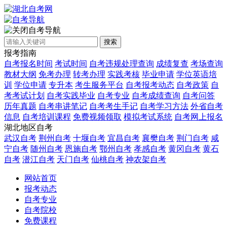
自考导航
搜索
报考指南
自考报名时间
考试时间
自考违规处理查询
成绩复查
考场查询
教材大纲
免考办理
转考办理
实践考核
毕业申请
学位英语培
训
学位申请
专升本
考生服务平台
自考报考动态
自考政策
自
考考试计划
自考实践毕业
自考专业
自考成绩查询
自考问答
历年真题
自考串讲笔记
自考考生手记
自考学习方法
外省自考
信息
自考培训课程
免费视频领取
模拟考试系统
自考网上报名
湖北地区自考
武汉自考
荆州自考
十堰自考
宜昌自考
襄樊自考
荆门自考
咸
宁自考
随州自考
恩施自考
鄂州自考
孝感自考
黄冈自考
黄石
自考
潜江自考
天门自考
仙桃自考
神农架自考
网站首页
报考动态
自考专业
自考院校
免费课程