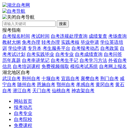
自考导航
搜索
报考指南
自考报名时间
考试时间
自考违规处理查询
成绩复查
考场查询
教材大纲
免考办理
转考办理
实践考核
毕业申请
学位英语培
训
学位申请
专升本
考生服务平台
自考报考动态
自考政策
自
考考试计划
自考实践毕业
自考专业
自考成绩查询
自考问答
历年真题
自考串讲笔记
自考考生手记
自考学习方法
外省自考
信息
自考培训课程
免费视频领取
模拟考试系统
自考网上报名
湖北地区自考
武汉自考
荆州自考
十堰自考
宜昌自考
襄樊自考
荆门自考
咸
宁自考
随州自考
恩施自考
鄂州自考
孝感自考
黄冈自考
黄石
自考
潜江自考
天门自考
仙桃自考
神农架自考
网站首页
报考动态
自考专业
自考院校
免费课程