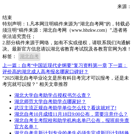
来源：
结束
特别声明：1.凡本网注明稿件来源为“湖北自考网”的，转载必
须注明“稿件来源：湖北自考网（www.hbzkw.com）”,违者将
依法追究责任；
2.部分稿件来源于网络，如有不实或侵权，请联系我们沟通解
决。最新官方信息请以湖北省教育考试院及各教育官网为准！
标签：
湖北自考
上一篇：自考“中国近现代史纲要”复习资料第一章
下一篇：
评价高的湖北成人高考报名哪家口碑好？
"2025湖北自考毕业论文是所有科目考完才可以报考，还是未
考完就可以报？" 相关文章推荐
湖北大学自考助学点授权书怎么查？
湖北师范大学自考助学点哪家好？
武汉主流正规自考助学单位怎么找？看这就对了!
湖北自考10月成绩11月18日9:00公布，需要注意什么？
湖北自考主考院校和助学机构名单已公布，报班前先查
官方名单！
湖北自考非新计划专业的考生必须先完成新旧计划转换