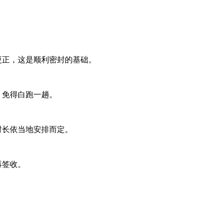
更正，这是顺利密封的基础。
，免得白跑一趟。
时长依当地安排而定。
再签收。