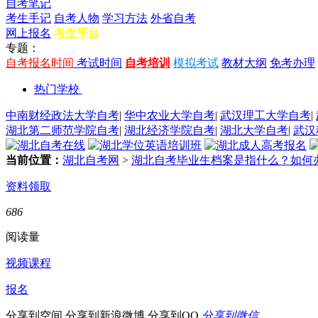
自考笔记
考生手记
自考人物
学习方法
外省自考
网上报名
考生平台
专题：
自考报名时间
考试时间
自考培训
模拟考试
教材大纲
免考办理
热门学校
中南财经政法大学自考
|
华中农业大学自考
|
武汉理工大学自考
|
湖北第二师范学院自考
|
湖北经济学院自考
|
湖北大学自考
|
武汉
当前位置：
湖北自考网
>
湖北自考毕业生档案是指什么？如何
资料领取
686
阅读量
视频课程
报名
分享到空间
分享到新浪微博
分享到QQ
分享到微信