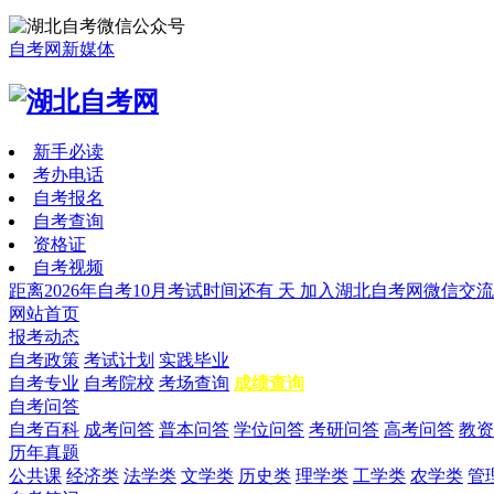
自考网新媒体
新手必读
考办电话
自考报名
自考查询
资格证
自考视频
距离2026年自考10月考试时间还有
天
加入湖北自考网微信交流
网站首页
报考动态
自考政策
考试计划
实践毕业
自考专业
自考院校
考场查询
成绩查询
自考问答
自考百科
成考问答
普本问答
学位问答
考研问答
高考问答
教资
历年真题
公共课
经济类
法学类
文学类
历史类
理学类
工学类
农学类
管