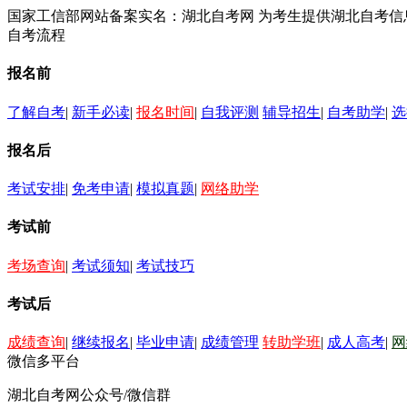
国家工信部网站备案实名：湖北自考网 为考生提供湖北自考
自考流程
报名前
了解自考
|
新手必读
|
报名时间
|
自我评测
辅导招生
|
自考助学
|
选
报名后
考试安排
|
免考申请
|
模拟真题
|
网络助学
考试前
考场查询
|
考试须知
|
考试技巧
考试后
成绩查询
|
继续报名
|
毕业申请
|
成绩管理
转助学班
|
成人高考
|
网
微信多平台
湖北自考网公众号/微信群