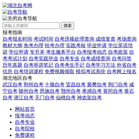
自考导航
搜索
报考指南
自考报名时间
考试时间
自考违规处理查询
成绩复查
考场查询
教材大纲
免考办理
转考办理
实践考核
毕业申请
学位英语培
训
学位申请
专升本
考生服务平台
自考报考动态
自考政策
自
考考试计划
自考实践毕业
自考专业
自考成绩查询
自考问答
历年真题
自考串讲笔记
自考考生手记
自考学习方法
外省自考
信息
自考培训课程
免费视频领取
模拟考试系统
自考网上报名
湖北地区自考
武汉自考
荆州自考
十堰自考
宜昌自考
襄樊自考
荆门自考
咸
宁自考
随州自考
恩施自考
鄂州自考
孝感自考
黄冈自考
黄石
自考
潜江自考
天门自考
仙桃自考
神农架自考
网站首页
报考动态
自考专业
自考院校
免费课程