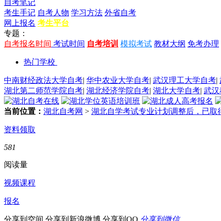
自考笔记
考生手记
自考人物
学习方法
外省自考
网上报名
考生平台
专题：
自考报名时间
考试时间
自考培训
模拟考试
教材大纲
免考办理
热门学校
中南财经政法大学自考
|
华中农业大学自考
|
武汉理工大学自考
|
湖北第二师范学院自考
|
湖北经济学院自考
|
湖北大学自考
|
武汉
当前位置：
湖北自考网
>
湖北自学考试专业计划调整后，已取
资料领取
581
阅读量
视频课程
报名
分享到空间
分享到新浪微博
分享到QQ
分享到微信