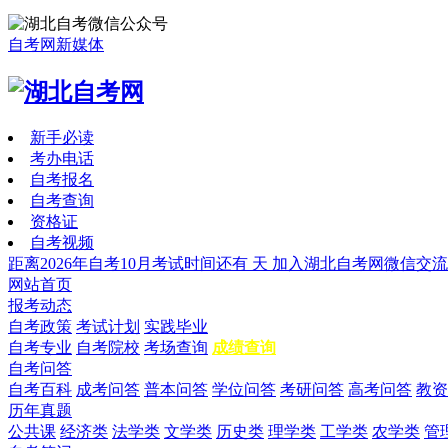
自考网新媒体
新手必读
考办电话
自考报名
自考查询
资格证
自考视频
距离2026年自考10月考试时间还有
天
加入湖北自考网微信交流
网站首页
报考动态
自考政策
考试计划
实践毕业
自考专业
自考院校
考场查询
成绩查询
自考问答
自考百科
成考问答
普本问答
学位问答
考研问答
高考问答
教资
历年真题
公共课
经济类
法学类
文学类
历史类
理学类
工学类
农学类
管