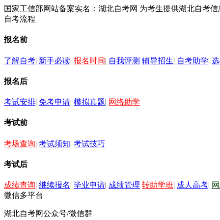
国家工信部网站备案实名：湖北自考网 为考生提供湖北自考
自考流程
报名前
了解自考
|
新手必读
|
报名时间
|
自我评测
辅导招生
|
自考助学
|
选
报名后
考试安排
|
免考申请
|
模拟真题
|
网络助学
考试前
考场查询
|
考试须知
|
考试技巧
考试后
成绩查询
|
继续报名
|
毕业申请
|
成绩管理
转助学班
|
成人高考
|
网
微信多平台
湖北自考网公众号/微信群