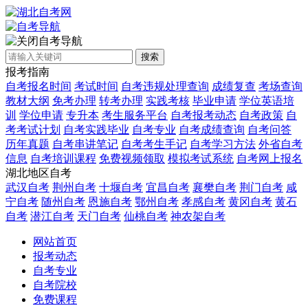
自考导航
搜索
报考指南
自考报名时间
考试时间
自考违规处理查询
成绩复查
考场查询
教材大纲
免考办理
转考办理
实践考核
毕业申请
学位英语培
训
学位申请
专升本
考生服务平台
自考报考动态
自考政策
自
考考试计划
自考实践毕业
自考专业
自考成绩查询
自考问答
历年真题
自考串讲笔记
自考考生手记
自考学习方法
外省自考
信息
自考培训课程
免费视频领取
模拟考试系统
自考网上报名
湖北地区自考
武汉自考
荆州自考
十堰自考
宜昌自考
襄樊自考
荆门自考
咸
宁自考
随州自考
恩施自考
鄂州自考
孝感自考
黄冈自考
黄石
自考
潜江自考
天门自考
仙桃自考
神农架自考
网站首页
报考动态
自考专业
自考院校
免费课程