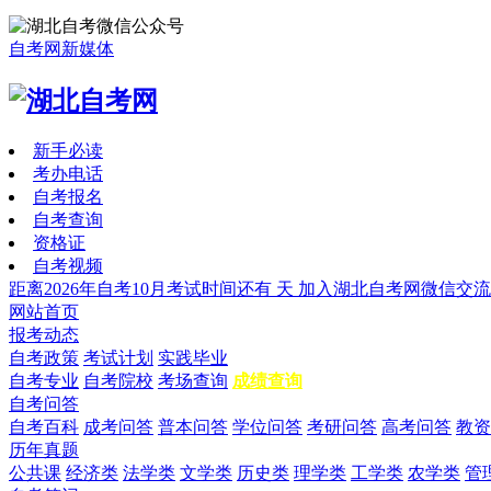
自考网新媒体
新手必读
考办电话
自考报名
自考查询
资格证
自考视频
距离2026年自考10月考试时间还有
天
加入湖北自考网微信交流
网站首页
报考动态
自考政策
考试计划
实践毕业
自考专业
自考院校
考场查询
成绩查询
自考问答
自考百科
成考问答
普本问答
学位问答
考研问答
高考问答
教资
历年真题
公共课
经济类
法学类
文学类
历史类
理学类
工学类
农学类
管