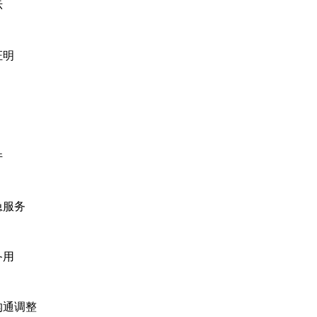
示
证明
件
急服务
备用
沟通调整