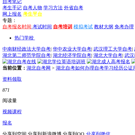
自考笔记
考生手记
自考人物
学习方法
外省自考
网上报名
考生平台
专题：
自考报名时间
考试时间
自考培训
模拟考试
教材大纲
免考办理
热门学校
中南财经政法大学自考
|
华中农业大学自考
|
武汉理工大学自考
|
湖北第二师范学院自考
|
湖北经济学院自考
|
湖北大学自考
|
武汉
当前位置：
湖北自考网
>
湖北自考如何办理自考学习经历公证
资料领取
871
阅读量
视频课程
报名
分享到空间
分享到新浪微博
分享到QQ
分享到微信