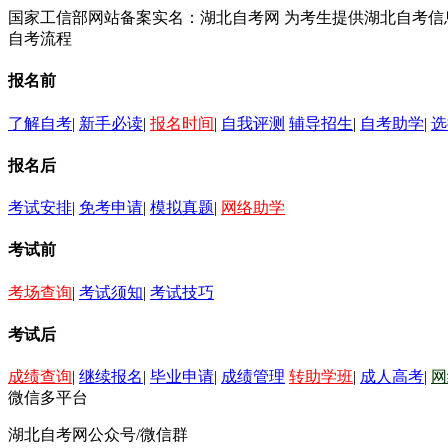
国家工信部网站备案实名：湖北自考网 为考生提供湖北自考
自考流程
报名前
了解自考
|
新手必读
|
报名时间
|
自我评测
辅导招生
|
自考助学
|
选
报名后
考试安排
|
免考申请
|
模拟真题
|
网络助学
考试前
考场查询
|
考试须知
|
考试技巧
考试后
成绩查询
|
继续报名
|
毕业申请
|
成绩管理
转助学班
|
成人高考
|
网
微信多平台
湖北自考网公众号/微信群