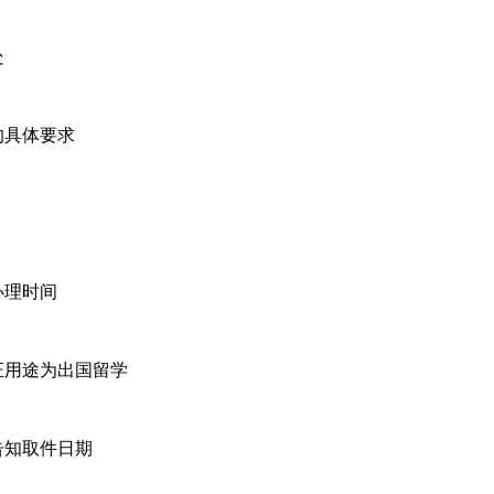
处
的具体要求
办理时间
证用途为出国留学
告知取件日期