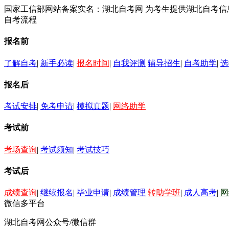
国家工信部网站备案实名：湖北自考网 为考生提供湖北自考
自考流程
报名前
了解自考
|
新手必读
|
报名时间
|
自我评测
辅导招生
|
自考助学
|
选
报名后
考试安排
|
免考申请
|
模拟真题
|
网络助学
考试前
考场查询
|
考试须知
|
考试技巧
考试后
成绩查询
|
继续报名
|
毕业申请
|
成绩管理
转助学班
|
成人高考
|
网
微信多平台
湖北自考网公众号/微信群