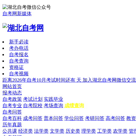
自考网新媒体
新手必读
考办电话
自考报名
自考查询
资格证
自考视频
距离2026年自考10月考试时间还有
天
加入湖北自考网微信交流
网站首页
报考动态
自考政策
考试计划
实践毕业
自考专业
自考院校
考场查询
成绩查询
自考问答
自考百科
成考问答
普本问答
学位问答
考研问答
高考问答
教资
历年真题
公共课
经济类
法学类
文学类
历史类
理学类
工学类
农学类
管