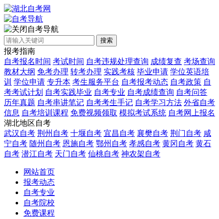
自考导航
搜索
报考指南
自考报名时间
考试时间
自考违规处理查询
成绩复查
考场查询
教材大纲
免考办理
转考办理
实践考核
毕业申请
学位英语培
训
学位申请
专升本
考生服务平台
自考报考动态
自考政策
自
考考试计划
自考实践毕业
自考专业
自考成绩查询
自考问答
历年真题
自考串讲笔记
自考考生手记
自考学习方法
外省自考
信息
自考培训课程
免费视频领取
模拟考试系统
自考网上报名
湖北地区自考
武汉自考
荆州自考
十堰自考
宜昌自考
襄樊自考
荆门自考
咸
宁自考
随州自考
恩施自考
鄂州自考
孝感自考
黄冈自考
黄石
自考
潜江自考
天门自考
仙桃自考
神农架自考
网站首页
报考动态
自考专业
自考院校
免费课程