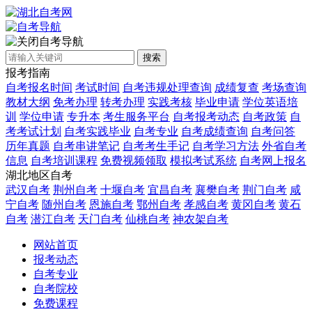
自考导航
搜索
报考指南
自考报名时间
考试时间
自考违规处理查询
成绩复查
考场查询
教材大纲
免考办理
转考办理
实践考核
毕业申请
学位英语培
训
学位申请
专升本
考生服务平台
自考报考动态
自考政策
自
考考试计划
自考实践毕业
自考专业
自考成绩查询
自考问答
历年真题
自考串讲笔记
自考考生手记
自考学习方法
外省自考
信息
自考培训课程
免费视频领取
模拟考试系统
自考网上报名
湖北地区自考
武汉自考
荆州自考
十堰自考
宜昌自考
襄樊自考
荆门自考
咸
宁自考
随州自考
恩施自考
鄂州自考
孝感自考
黄冈自考
黄石
自考
潜江自考
天门自考
仙桃自考
神农架自考
网站首页
报考动态
自考专业
自考院校
免费课程