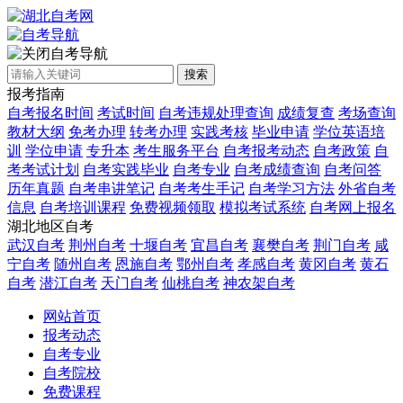
自考导航
搜索
报考指南
自考报名时间
考试时间
自考违规处理查询
成绩复查
考场查询
教材大纲
免考办理
转考办理
实践考核
毕业申请
学位英语培
训
学位申请
专升本
考生服务平台
自考报考动态
自考政策
自
考考试计划
自考实践毕业
自考专业
自考成绩查询
自考问答
历年真题
自考串讲笔记
自考考生手记
自考学习方法
外省自考
信息
自考培训课程
免费视频领取
模拟考试系统
自考网上报名
湖北地区自考
武汉自考
荆州自考
十堰自考
宜昌自考
襄樊自考
荆门自考
咸
宁自考
随州自考
恩施自考
鄂州自考
孝感自考
黄冈自考
黄石
自考
潜江自考
天门自考
仙桃自考
神农架自考
网站首页
报考动态
自考专业
自考院校
免费课程