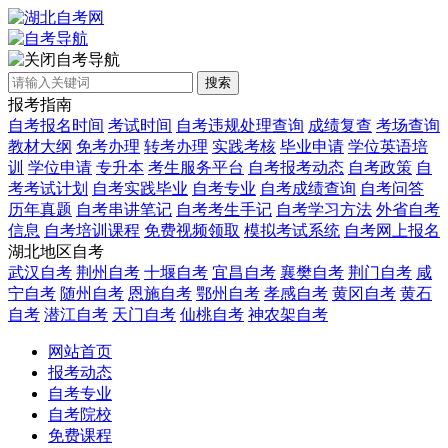
自考导航
搜索
报考指南
自考报名时间
考试时间
自考违规处理查询
成绩复查
考场查询
教材大纲
免考办理
转考办理
实践考核
毕业申请
学位英语培
训
学位申请
专升本
考生服务平台
自考报考动态
自考政策
自
考考试计划
自考实践毕业
自考专业
自考成绩查询
自考问答
历年真题
自考串讲笔记
自考考生手记
自考学习方法
外省自考
信息
自考培训课程
免费视频领取
模拟考试系统
自考网上报名
湖北地区自考
武汉自考
荆州自考
十堰自考
宜昌自考
襄樊自考
荆门自考
咸
宁自考
随州自考
恩施自考
鄂州自考
孝感自考
黄冈自考
黄石
自考
潜江自考
天门自考
仙桃自考
神农架自考
网站首页
报考动态
自考专业
自考院校
免费课程