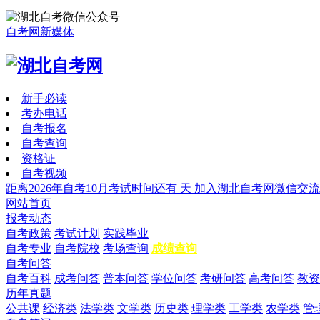
自考网新媒体
新手必读
考办电话
自考报名
自考查询
资格证
自考视频
距离2026年自考10月考试时间还有
天
加入湖北自考网微信交流
网站首页
报考动态
自考政策
考试计划
实践毕业
自考专业
自考院校
考场查询
成绩查询
自考问答
自考百科
成考问答
普本问答
学位问答
考研问答
高考问答
教资
历年真题
公共课
经济类
法学类
文学类
历史类
理学类
工学类
农学类
管