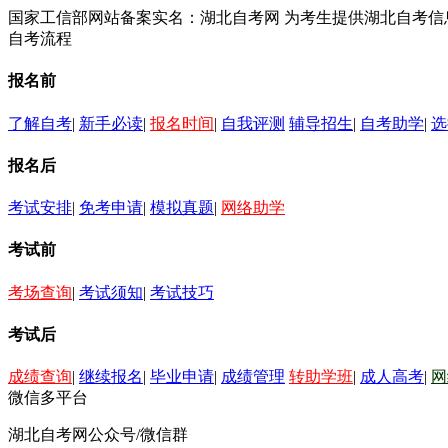
国家工信部网站备案实名：湖北自考网 为考生提供湖北自考
自考流程
报名前
了解自考
|
新手必读
|
报名时间
|
自我评测
辅导招生
|
自考助学
|
选
报名后
考试安排
|
免考申请
|
模拟真题
|
网络助学
考试前
考场查询
|
考试须知
|
考试技巧
考试后
成绩查询
|
继续报名
|
毕业申请
|
成绩管理
转助学班
|
成人高考
|
网
微信多平台
湖北自考网公众号/微信群