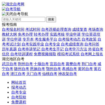
自考导航
搜索
报考指南
自考报名时间
考试时间
自考违规处理查询
成绩复查
考场查询
教材大纲
免考办理
转考办理
实践考核
毕业申请
学位英语培
训
学位申请
专升本
考生服务平台
自考报考动态
自考政策
自
考考试计划
自考实践毕业
自考专业
自考成绩查询
自考问答
历年真题
自考串讲笔记
自考考生手记
自考学习方法
外省自考
信息
自考培训课程
免费视频领取
模拟考试系统
自考网上报名
湖北地区自考
武汉自考
荆州自考
十堰自考
宜昌自考
襄樊自考
荆门自考
咸
宁自考
随州自考
恩施自考
鄂州自考
孝感自考
黄冈自考
黄石
自考
潜江自考
天门自考
仙桃自考
神农架自考
网站首页
报考动态
自考专业
自考院校
免费课程