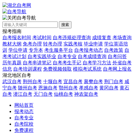
自考导航
搜索
报考指南
自考报名时间
考试时间
自考违规处理查询
成绩复查
考场查询
教材大纲
免考办理
转考办理
实践考核
毕业申请
学位英语培
训
学位申请
专升本
考生服务平台
自考报考动态
自考政策
自
考考试计划
自考实践毕业
自考专业
自考成绩查询
自考问答
历年真题
自考串讲笔记
自考考生手记
自考学习方法
外省自考
信息
自考培训课程
免费视频领取
模拟考试系统
自考网上报名
湖北地区自考
武汉自考
荆州自考
十堰自考
宜昌自考
襄樊自考
荆门自考
咸
宁自考
随州自考
恩施自考
鄂州自考
孝感自考
黄冈自考
黄石
自考
潜江自考
天门自考
仙桃自考
神农架自考
网站首页
报考动态
自考专业
自考院校
免费课程