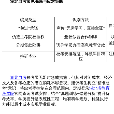
湖北自考常见骗局与应对策略
骗局类型
识别方法
自
“包过”承诺
声称“无需学习，直接拿证”
伪造主考院校授权
悬挂假冒合作铜牌
坚
分期贷款陷阱
诱导学员办理高息教育贷款
校考安排混乱，导致科目积
注
拖延毕业
压
湖北自考
缺考虽无即时惩戒措施，但其对时间成本、经济
投入及备考心态的潜在消耗不容忽视。建议考生树立"精准赴
考"意识，将缺考率控制在合理范围内。定期登录
湖北省教育
考试院
官网查询考试安排，结合"真题训练+错题分析"提升备
考效率。学历提升是系统性工程，唯有科学规划、稳健执行，
方能以最小成本实现学业目标。