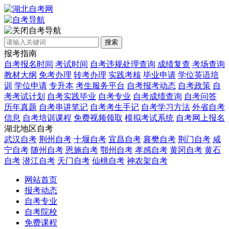
自考导航
搜索
报考指南
自考报名时间
考试时间
自考违规处理查询
成绩复查
考场查询
教材大纲
免考办理
转考办理
实践考核
毕业申请
学位英语培
训
学位申请
专升本
考生服务平台
自考报考动态
自考政策
自
考考试计划
自考实践毕业
自考专业
自考成绩查询
自考问答
历年真题
自考串讲笔记
自考考生手记
自考学习方法
外省自考
信息
自考培训课程
免费视频领取
模拟考试系统
自考网上报名
湖北地区自考
武汉自考
荆州自考
十堰自考
宜昌自考
襄樊自考
荆门自考
咸
宁自考
随州自考
恩施自考
鄂州自考
孝感自考
黄冈自考
黄石
自考
潜江自考
天门自考
仙桃自考
神农架自考
网站首页
报考动态
自考专业
自考院校
免费课程