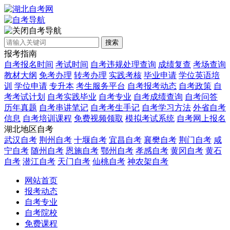
自考导航
搜索
报考指南
自考报名时间
考试时间
自考违规处理查询
成绩复查
考场查询
教材大纲
免考办理
转考办理
实践考核
毕业申请
学位英语培
训
学位申请
专升本
考生服务平台
自考报考动态
自考政策
自
考考试计划
自考实践毕业
自考专业
自考成绩查询
自考问答
历年真题
自考串讲笔记
自考考生手记
自考学习方法
外省自考
信息
自考培训课程
免费视频领取
模拟考试系统
自考网上报名
湖北地区自考
武汉自考
荆州自考
十堰自考
宜昌自考
襄樊自考
荆门自考
咸
宁自考
随州自考
恩施自考
鄂州自考
孝感自考
黄冈自考
黄石
自考
潜江自考
天门自考
仙桃自考
神农架自考
网站首页
报考动态
自考专业
自考院校
免费课程