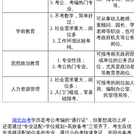
3. 考公、考编热门专
等。
业。
1. 不考数学，简单好
可从事幼儿教师
过；
童顾问、园长、
2. 社会需求量大，岗
学前教育
老师等职业，也
位多
考政府机关等公
3. 工作环境比较单
岗位。
纯。
可报考相关政府
1. 专业性强；
或单位的公务员
思想政治教育
2. 考公热门专业。
位，尤其是政治
等教育类岗位
1. 社会需求量大，岗
可报考的岗位如
位多；
人力资源管理
局、编制办公室
2. 入门门槛低，零基
民管理局等。
础报考。
湖北自考
学历是考公考编的“通行证”，但要想成功上岸，
还需通过“专业适配+学位规划+高效备考”三管齐下。考生应优
先选择适配岗位多的专业，通过小自考快速拿证，并同步备考