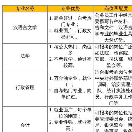
专业名称
专业优势
岗位匹配度
公务员工作中经
1. 简单好过，自考热
要撰写各种材料
门专业；
汉语言文学
告和文件，汉语
2. 就业面广，行政文
学专业的毕业生
秘都可。
天然优势。
1. 考公大热门，岗位
可报考的岗位广
多
如法院、检察院
法学
2. 不考数学，通过率
安部、司法部、
较高。
监会等。
适合报考的岗位
1. 万金油专业，就业
中央对外联络部
广；
调研、治安管理
行政管理
2. 自考热门专业，简
队、统计执法处
单好过。
员、行政事务工
门等。
1. 就业面广，每个单
可报考的岗位包
位的刚需；
券管理委员会、
2. 专业性强，就业率
会计
局、银保监会、
高；
局、海事局、税