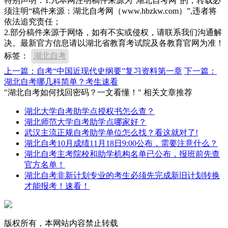
特别声明：1.凡本网注明稿件来源为“湖北自考网”的，转载必
须注明“稿件来源：湖北自考网（www.hbzkw.com）”,违者将
依法追究责任；
2.部分稿件来源于网络，如有不实或侵权，请联系我们沟通解
决。最新官方信息请以湖北省教育考试院及各教育官网为准！
标签：
湖北自考
上一篇：自考“中国近现代史纲要”复习资料第一章
下一篇：
湖北自考哪几科简单？考生速看
"湖北自考如何找回密码？一文看懂！" 相关文章推荐
湖北大学自考助学点授权书怎么查？
湖北师范大学自考助学点哪家好？
武汉主流正规自考助学单位怎么找？看这就对了!
湖北自考10月成绩11月18日9:00公布，需要注意什么？
湖北自考主考院校和助学机构名单已公布，报班前先查
官方名单！
湖北自考非新计划专业的考生必须先完成新旧计划转换
才能报考！速看！
版权所有，本网站内容禁止转载