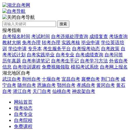
自考导航
搜索
报考指南
自考报名时间
考试时间
自考违规处理查询
成绩复查
考场查询
教材大纲
免考办理
转考办理
实践考核
毕业申请
学位英语培
训
学位申请
专升本
考生服务平台
自考报考动态
自考政策
自
考考试计划
自考实践毕业
自考专业
自考成绩查询
自考问答
历年真题
自考串讲笔记
自考考生手记
自考学习方法
外省自考
信息
自考培训课程
免费视频领取
模拟考试系统
自考网上报名
湖北地区自考
武汉自考
荆州自考
十堰自考
宜昌自考
襄樊自考
荆门自考
咸
宁自考
随州自考
恩施自考
鄂州自考
孝感自考
黄冈自考
黄石
自考
潜江自考
天门自考
仙桃自考
神农架自考
网站首页
报考动态
自考专业
自考院校
免费课程