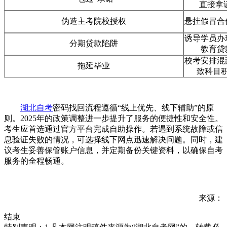
直接拿
伪造主考院校授权
悬挂假冒合
诱导学员办
分期贷款陷阱
教育贷
校考安排混
拖延毕业
致科目
湖北自考
密码找回流程遵循“线上优先、线下辅助”的原
则。2025年的政策调整进一步提升了服务的便捷性和安全性。
考生应首选通过官方平台完成自助操作。若遇到系统故障或信
息验证失败的情况，可选择线下网点迅速解决问题。同时，建
议考生妥善保管账户信息，并定期备份关键资料，以确保自考
服务的全程畅通。
来源：
结束