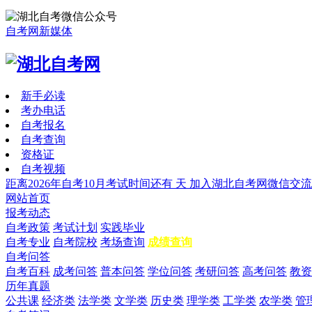
自考网新媒体
新手必读
考办电话
自考报名
自考查询
资格证
自考视频
距离2026年自考10月考试时间还有
天
加入湖北自考网微信交流
网站首页
报考动态
自考政策
考试计划
实践毕业
自考专业
自考院校
考场查询
成绩查询
自考问答
自考百科
成考问答
普本问答
学位问答
考研问答
高考问答
教资
历年真题
公共课
经济类
法学类
文学类
历史类
理学类
工学类
农学类
管