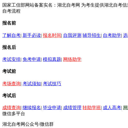
国家工信部网站备案实名：湖北自考网 为考生提供湖北自考
自考流程
报名前
了解自考
|
新手必读
|
报名时间
|
自我评测
辅导招生
|
自考助学
|
选
报名后
考试安排
|
免考申请
|
模拟真题
|
网络助学
考试前
考场查询
|
考试须知
|
考试技巧
考试后
成绩查询
|
继续报名
|
毕业申请
|
成绩管理
转助学班
|
成人高考
|
网
微信多平台
湖北自考网公众号/微信群