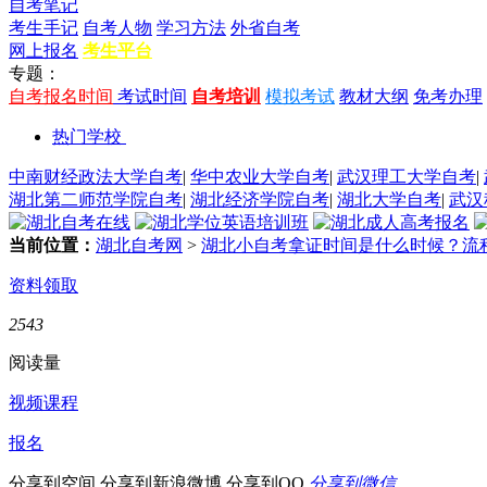
自考笔记
考生手记
自考人物
学习方法
外省自考
网上报名
考生平台
专题：
自考报名时间
考试时间
自考培训
模拟考试
教材大纲
免考办理
热门学校
中南财经政法大学自考
|
华中农业大学自考
|
武汉理工大学自考
|
湖北第二师范学院自考
|
湖北经济学院自考
|
湖北大学自考
|
武汉
当前位置：
湖北自考网
>
湖北小自考拿证时间是什么时候？流
资料领取
2543
阅读量
视频课程
报名
分享到空间
分享到新浪微博
分享到QQ
分享到微信