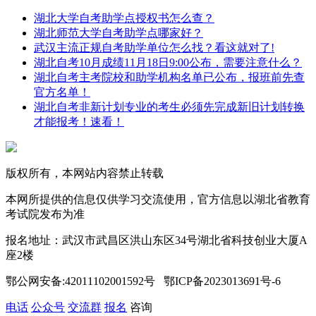
湖北大学自考助学点授权书怎么查？
湖北师范大学自考助学点哪家好？
武汉主流正规自考助学单位怎么找？看这就对了!
湖北自考10月成绩11月18日9:00公布，需要注意什么？
湖北自考主考院校和助学机构名单已公布，报班前先查
官方名单！
湖北自考非新计划专业的考生必须先完成新旧计划转换
才能报考！速看！
版权所有，本网站内容禁止转载
本网所提供的信息仅供学习交流使用，官方信息以湖北省教育
考试院发布为准
报名地址：武汉市武昌区洪山东区34号湖北省科技创业大厦A
座2楼
鄂公网安备:42011102001592号 鄂ICP备2023013691号-6
电话
公众号
交流群
报名
咨询