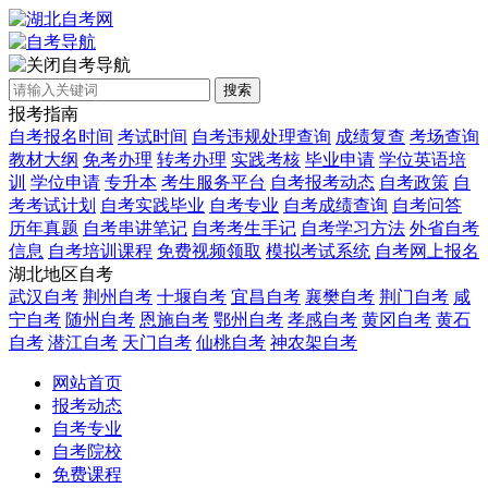
自考导航
搜索
报考指南
自考报名时间
考试时间
自考违规处理查询
成绩复查
考场查询
教材大纲
免考办理
转考办理
实践考核
毕业申请
学位英语培
训
学位申请
专升本
考生服务平台
自考报考动态
自考政策
自
考考试计划
自考实践毕业
自考专业
自考成绩查询
自考问答
历年真题
自考串讲笔记
自考考生手记
自考学习方法
外省自考
信息
自考培训课程
免费视频领取
模拟考试系统
自考网上报名
湖北地区自考
武汉自考
荆州自考
十堰自考
宜昌自考
襄樊自考
荆门自考
咸
宁自考
随州自考
恩施自考
鄂州自考
孝感自考
黄冈自考
黄石
自考
潜江自考
天门自考
仙桃自考
神农架自考
网站首页
报考动态
自考专业
自考院校
免费课程