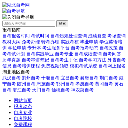
自考导航
搜索
报考指南
自考报名时间
考试时间
自考违规处理查询
成绩复查
考场查询
教材大纲
免考办理
转考办理
实践考核
毕业申请
学位英语培
训
学位申请
专升本
考生服务平台
自考报考动态
自考政策
自
考考试计划
自考实践毕业
自考专业
自考成绩查询
自考问答
历年真题
自考串讲笔记
自考考生手记
自考学习方法
外省自考
信息
自考培训课程
免费视频领取
模拟考试系统
自考网上报名
湖北地区自考
武汉自考
荆州自考
十堰自考
宜昌自考
襄樊自考
荆门自考
咸
宁自考
随州自考
恩施自考
鄂州自考
孝感自考
黄冈自考
黄石
自考
潜江自考
天门自考
仙桃自考
神农架自考
网站首页
报考动态
自考专业
自考院校
免费课程