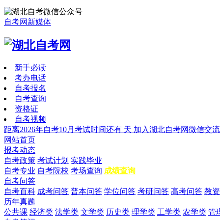
自考网新媒体
新手必读
考办电话
自考报名
自考查询
资格证
自考视频
距离2026年自考10月考试时间还有
天
加入湖北自考网微信交流
网站首页
报考动态
自考政策
考试计划
实践毕业
自考专业
自考院校
考场查询
成绩查询
自考问答
自考百科
成考问答
普本问答
学位问答
考研问答
高考问答
教资
历年真题
公共课
经济类
法学类
文学类
历史类
理学类
工学类
农学类
管