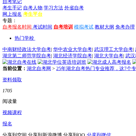
自考笔记
考生手记
自考人物
学习方法
外省自考
网上报名
考生平台
专题：
自考报名时间
考试时间
自考培训
模拟考试
教材大纲
免考办理
热门学校
中南财经政法大学自考
|
华中农业大学自考
|
武汉理工大学自考
|
湖北第二师范学院自考
|
湖北经济学院自考
|
湖北大学自考
|
武汉
当前位置：
湖北自考网
>
25年湖北自考热门专业推荐，这7个专
资料领取
1705
阅读量
视频课程
报名
分享到空间
分享到新浪微博
分享到QQ
分享到微信