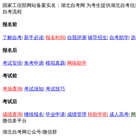
国家工信部网站备案实名：湖北自考网 为考生提供湖北自考
自考流程
报名前
了解自考
|
新手必读
|
报名时间
|
自我评测
辅导招生
|
自考助学
|
选
报名后
考试安排
|
免考申请
|
模拟真题
|
网络助学
考试前
考场查询
|
考试须知
|
考试技巧
考试后
成绩查询
|
继续报名
|
毕业申请
|
成绩管理
转助学班
|
成人高考
|
网
微信多平台
湖北自考网公众号/微信群