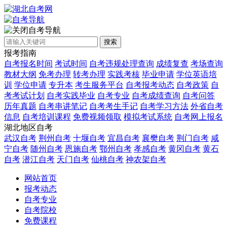
自考导航
搜索
报考指南
自考报名时间
考试时间
自考违规处理查询
成绩复查
考场查询
教材大纲
免考办理
转考办理
实践考核
毕业申请
学位英语培
训
学位申请
专升本
考生服务平台
自考报考动态
自考政策
自
考考试计划
自考实践毕业
自考专业
自考成绩查询
自考问答
历年真题
自考串讲笔记
自考考生手记
自考学习方法
外省自考
信息
自考培训课程
免费视频领取
模拟考试系统
自考网上报名
湖北地区自考
武汉自考
荆州自考
十堰自考
宜昌自考
襄樊自考
荆门自考
咸
宁自考
随州自考
恩施自考
鄂州自考
孝感自考
黄冈自考
黄石
自考
潜江自考
天门自考
仙桃自考
神农架自考
网站首页
报考动态
自考专业
自考院校
免费课程