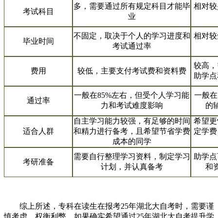
多，需要通过所有规定科目才能毕
相对较
考试科目
业
不固定，取决于个人的学习进度和
相对较
毕业时间
考试通过率
较高，
费用
较低，主要支付考试费和资料费
助学点
一般在85%左右，但受个人学习能
一般在
通过率
力和考试难度影响
的
自主学习能力较强，有足够的时间
希望更
适合人群
和精力进行备考，且希望节省学费
定学费
成本的同学
需要自行整理学习资料，制定学习
助学点
考研准备
计划，并认真备考
和
综上所述，专科在读生在报考25年湖北大自考时，需要谨
慎考虑，权衡利弊。如果确实希望通过25年湖北大自考提升学