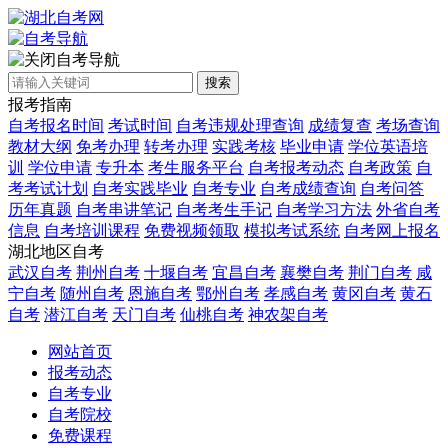
自考导航
搜索
报考指南
自考报名时间
考试时间
自考违规处理查询
成绩复查
考场查询
教材大纲
免考办理
转考办理
实践考核
毕业申请
学位英语培
训
学位申请
专升本
考生服务平台
自考报考动态
自考政策
自
考考试计划
自考实践毕业
自考专业
自考成绩查询
自考问答
历年真题
自考串讲笔记
自考考生手记
自考学习方法
外省自考
信息
自考培训课程
免费视频领取
模拟考试系统
自考网上报名
湖北地区自考
武汉自考
荆州自考
十堰自考
宜昌自考
襄樊自考
荆门自考
咸
宁自考
随州自考
恩施自考
鄂州自考
孝感自考
黄冈自考
黄石
自考
潜江自考
天门自考
仙桃自考
神农架自考
网站首页
报考动态
自考专业
自考院校
免费课程