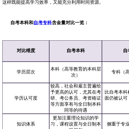
这样既能提高学习效率，又能充分利用时间资源。
自考本科和
自考专科
含金量对比一览：
对比维度
自考本科
自
本科（高等教育的本科层
学历层次
专科（
次）
较高，社会和雇主普遍给
予更高的认可，尤其在考
比自考本科
学历认可度
研、考公务员、考资格证
面仍被认可
等方面享有与全日制本科
同等的待遇
更加注重理论知识的学
知识体系
习，课程设置与全日制本
侧重于专