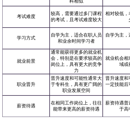
科相似
较高，需要通过多门课程
相对较低，
考试难度
的考试，且考试难度较大
自学为主，适合在职人员
自学为主，
学习方式
和业余时间学习者
通常能获得更多的就业机
会，特别是在要求较高的
就业机会相
就业前景
岗位上，具有更大的竞争
域或
力
晋升速度和可能性通常大
晋升速度和
职业晋升
于专科生，具有更广阔的
一定技能后
职业发展空间
在相同工作岗位上，往往
薪资待遇普
薪资待遇
能带来更高的薪资待遇
于高