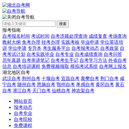
自考导航
搜索
报考指南
自考报名时间
考试时间
自考违规处理查询
成绩复查
考场查询
教材大纲
免考办理
转考办理
实践考核
毕业申请
学位英语培
训
学位申请
专升本
考生服务平台
自考报考动态
自考政策
自
考考试计划
自考实践毕业
自考专业
自考成绩查询
自考问答
历年真题
自考串讲笔记
自考考生手记
自考学习方法
外省自考
信息
自考培训课程
免费视频领取
模拟考试系统
自考网上报名
湖北地区自考
武汉自考
荆州自考
十堰自考
宜昌自考
襄樊自考
荆门自考
咸
宁自考
随州自考
恩施自考
鄂州自考
孝感自考
黄冈自考
黄石
自考
潜江自考
天门自考
仙桃自考
神农架自考
网站首页
报考动态
自考专业
自考院校
免费课程