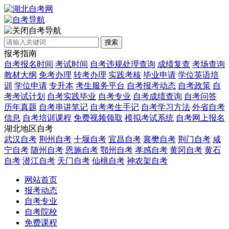
自考导航
搜索
报考指南
自考报名时间
考试时间
自考违规处理查询
成绩复查
考场查询
教材大纲
免考办理
转考办理
实践考核
毕业申请
学位英语培
训
学位申请
专升本
考生服务平台
自考报考动态
自考政策
自
考考试计划
自考实践毕业
自考专业
自考成绩查询
自考问答
历年真题
自考串讲笔记
自考考生手记
自考学习方法
外省自考
信息
自考培训课程
免费视频领取
模拟考试系统
自考网上报名
湖北地区自考
武汉自考
荆州自考
十堰自考
宜昌自考
襄樊自考
荆门自考
咸
宁自考
随州自考
恩施自考
鄂州自考
孝感自考
黄冈自考
黄石
自考
潜江自考
天门自考
仙桃自考
神农架自考
网站首页
报考动态
自考专业
自考院校
免费课程