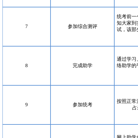
统考前一
知大家到
7
参加综合测评
试，该部
通过学习
8
完成助学
络助学的
按照正常
9
参加统考
占
网上助学