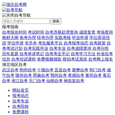
自考导航
搜索
报考指南
自考报名时间
考试时间
自考违规处理查询
成绩复查
考场查询
教材大纲
免考办理
转考办理
实践考核
毕业申请
学位英语培
训
学位申请
专升本
考生服务平台
自考报考动态
自考政策
自
考考试计划
自考实践毕业
自考专业
自考成绩查询
自考问答
历年真题
自考串讲笔记
自考考生手记
自考学习方法
外省自考
信息
自考培训课程
免费视频领取
模拟考试系统
自考网上报名
湖北地区自考
武汉自考
荆州自考
十堰自考
宜昌自考
襄樊自考
荆门自考
咸
宁自考
随州自考
恩施自考
鄂州自考
孝感自考
黄冈自考
黄石
自考
潜江自考
天门自考
仙桃自考
神农架自考
网站首页
报考动态
自考专业
自考院校
免费课程