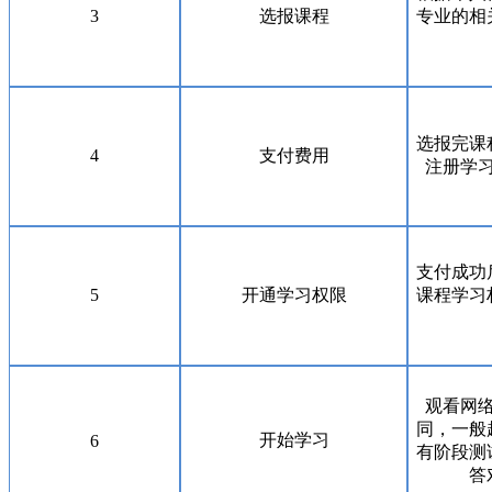
3
选报课程
专业的相
选报完课
4
支付费用
注册学
支付成功
5
开通学习权限
课程学习
观看网
同，一般
开始学习
6
有阶段测
答