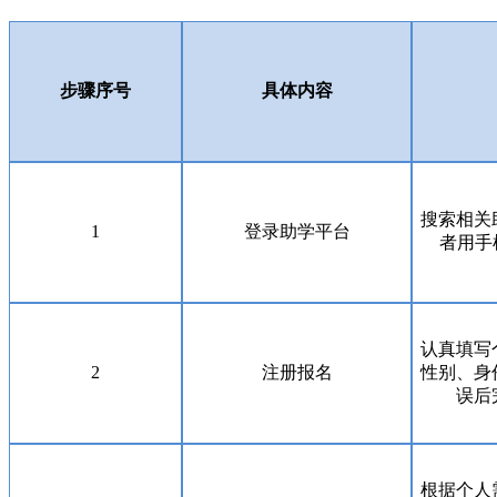
步骤序号
具体内容
搜索相关
1
登录助学平台
者用手
认真填写
2
注册报名
性别、身
误后
根据个人