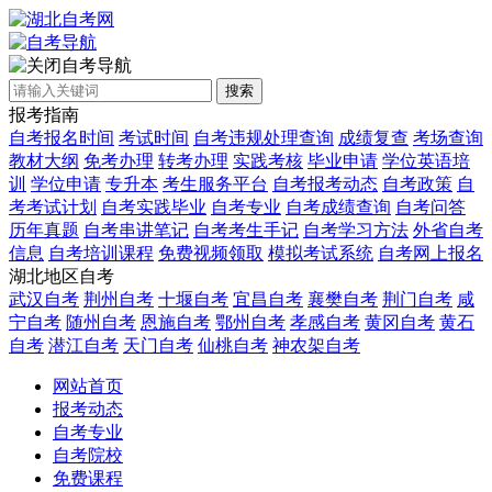
自考导航
搜索
报考指南
自考报名时间
考试时间
自考违规处理查询
成绩复查
考场查询
教材大纲
免考办理
转考办理
实践考核
毕业申请
学位英语培
训
学位申请
专升本
考生服务平台
自考报考动态
自考政策
自
考考试计划
自考实践毕业
自考专业
自考成绩查询
自考问答
历年真题
自考串讲笔记
自考考生手记
自考学习方法
外省自考
信息
自考培训课程
免费视频领取
模拟考试系统
自考网上报名
湖北地区自考
武汉自考
荆州自考
十堰自考
宜昌自考
襄樊自考
荆门自考
咸
宁自考
随州自考
恩施自考
鄂州自考
孝感自考
黄冈自考
黄石
自考
潜江自考
天门自考
仙桃自考
神农架自考
网站首页
报考动态
自考专业
自考院校
免费课程