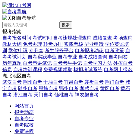
自考导航
搜索
报考指南
自考报名时间
考试时间
自考违规处理查询
成绩复查
考场查询
教材大纲
免考办理
转考办理
实践考核
毕业申请
学位英语培
训
学位申请
专升本
考生服务平台
自考报考动态
自考政策
自
考考试计划
自考实践毕业
自考专业
自考成绩查询
自考问答
历年真题
自考串讲笔记
自考考生手记
自考学习方法
外省自考
信息
自考培训课程
免费视频领取
模拟考试系统
自考网上报名
湖北地区自考
武汉自考
荆州自考
十堰自考
宜昌自考
襄樊自考
荆门自考
咸
宁自考
随州自考
恩施自考
鄂州自考
孝感自考
黄冈自考
黄石
自考
潜江自考
天门自考
仙桃自考
神农架自考
网站首页
报考动态
自考专业
自考院校
免费课程