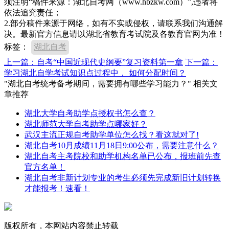
须注明“稿件来源：湖北自考网（www.hbzkw.com）”,违者将
依法追究责任；
2.部分稿件来源于网络，如有不实或侵权，请联系我们沟通解
决。最新官方信息请以湖北省教育考试院及各教育官网为准！
标签：
湖北自考
上一篇：自考“中国近现代史纲要”复习资料第一章
下一篇：
学习湖北自学考试知识点过程中， 如何分配时间？
"湖北自考统考备考期间，需要拥有哪些学习能力？" 相关文
章推荐
湖北大学自考助学点授权书怎么查？
湖北师范大学自考助学点哪家好？
武汉主流正规自考助学单位怎么找？看这就对了!
湖北自考10月成绩11月18日9:00公布，需要注意什么？
湖北自考主考院校和助学机构名单已公布，报班前先查
官方名单！
湖北自考非新计划专业的考生必须先完成新旧计划转换
才能报考！速看！
版权所有，本网站内容禁止转载