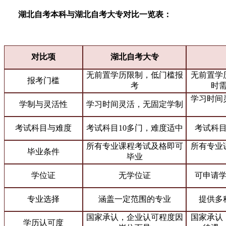
湖北自考本科与湖北自考大专对比一览表：
对比项
湖北自考大专
无前置学历限制，低门槛报
无前置学
报考门槛
考
时
学习时间
学制与灵活性
学习时间灵活，无固定学制
考试科目与难度
考试科目10多门，难度适中
考试科目
所有专业课程考试及格即可
所有专业
毕业条件
毕业
学位证
无学位证
可申请
专业选择
涵盖一定范围的专业
提供多
国家承认，企业认可程度因
国家承认
学历认可度