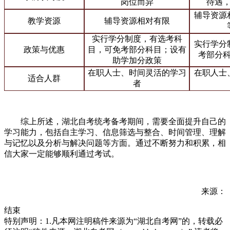
岗位而异
待遇
辅导资源
教学资源
辅导资源相对有限
实行学分制度，有选考科
实行学分
政策与优惠
目，可免考部分科目；设有
考部分
助学加分政策
在职人士、时间灵活的学习
在职人士
适合人群
者
综上所述，湖北自考统考备考期间，需要全面提升自己的
学习能力，包括自主学习、信息筛选与整合、时间管理、理解
与记忆以及分析与解决问题等方面。通过不断努力和积累，相
信大家一定能够顺利通过考试。
来源：
结束
特别声明：1.凡本网注明稿件来源为“湖北自考网”的，转载必