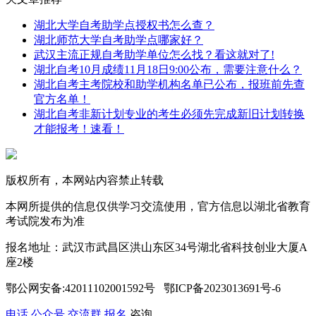
湖北大学自考助学点授权书怎么查？
湖北师范大学自考助学点哪家好？
武汉主流正规自考助学单位怎么找？看这就对了!
湖北自考10月成绩11月18日9:00公布，需要注意什么？
湖北自考主考院校和助学机构名单已公布，报班前先查
官方名单！
湖北自考非新计划专业的考生必须先完成新旧计划转换
才能报考！速看！
版权所有，本网站内容禁止转载
本网所提供的信息仅供学习交流使用，官方信息以湖北省教育
考试院发布为准
报名地址：武汉市武昌区洪山东区34号湖北省科技创业大厦A
座2楼
鄂公网安备:42011102001592号 鄂ICP备2023013691号-6
电话
公众号
交流群
报名
咨询