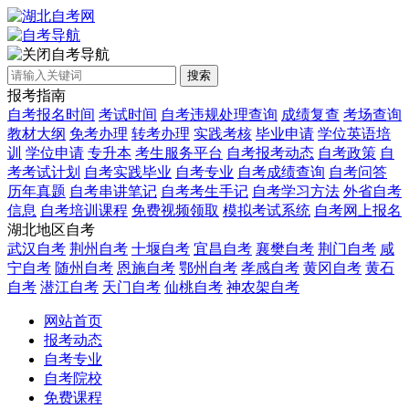
自考导航
搜索
报考指南
自考报名时间
考试时间
自考违规处理查询
成绩复查
考场查询
教材大纲
免考办理
转考办理
实践考核
毕业申请
学位英语培
训
学位申请
专升本
考生服务平台
自考报考动态
自考政策
自
考考试计划
自考实践毕业
自考专业
自考成绩查询
自考问答
历年真题
自考串讲笔记
自考考生手记
自考学习方法
外省自考
信息
自考培训课程
免费视频领取
模拟考试系统
自考网上报名
湖北地区自考
武汉自考
荆州自考
十堰自考
宜昌自考
襄樊自考
荆门自考
咸
宁自考
随州自考
恩施自考
鄂州自考
孝感自考
黄冈自考
黄石
自考
潜江自考
天门自考
仙桃自考
神农架自考
网站首页
报考动态
自考专业
自考院校
免费课程