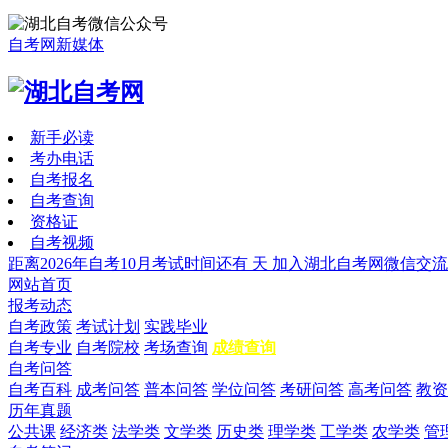
自考网新媒体
新手必读
考办电话
自考报名
自考查询
资格证
自考视频
距离2026年自考10月考试时间还有
天
加入湖北自考网微信交流
网站首页
报考动态
自考政策
考试计划
实践毕业
自考专业
自考院校
考场查询
成绩查询
自考问答
自考百科
成考问答
普本问答
学位问答
考研问答
高考问答
教资
历年真题
公共课
经济类
法学类
文学类
历史类
理学类
工学类
农学类
管