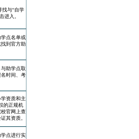
寻找与“自学
点击进入。
助学点名单或
此找到官方助
，与助学点取
报名时间、考
。
办学资质和主
权的正规机
院校官网上查
验证其资质。
助学点进行实