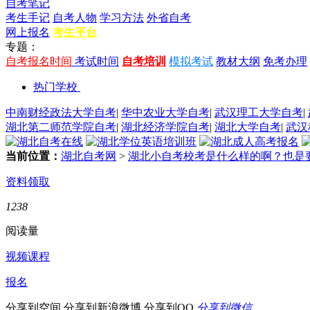
自考笔记
考生手记
自考人物
学习方法
外省自考
网上报名
考生平台
专题：
自考报名时间
考试时间
自考培训
模拟考试
教材大纲
免考办理
热门学校
中南财经政法大学自考
|
华中农业大学自考
|
武汉理工大学自考
|
湖北第二师范学院自考
|
湖北经济学院自考
|
湖北大学自考
|
武汉
当前位置：
湖北自考网
>
湖北小自考校考是什么样的啊？也是
资料领取
1238
阅读量
视频课程
报名
分享到空间
分享到新浪微博
分享到QQ
分享到微信