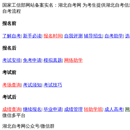
国家工信部网站备案实名：湖北自考网 为考生提供湖北自考
自考流程
报名前
了解自考
|
新手必读
|
报名时间
|
自我评测
辅导招生
|
自考助学
|
选
报名后
考试安排
|
免考申请
|
模拟真题
|
网络助学
考试前
考场查询
|
考试须知
|
考试技巧
考试后
成绩查询
|
继续报名
|
毕业申请
|
成绩管理
转助学班
|
成人高考
|
网
微信多平台
湖北自考网公众号/微信群