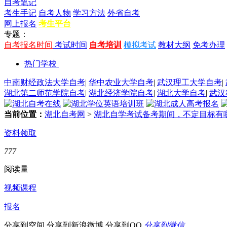
自考笔记
考生手记
自考人物
学习方法
外省自考
网上报名
考生平台
专题：
自考报名时间
考试时间
自考培训
模拟考试
教材大纲
免考办理
热门学校
中南财经政法大学自考
|
华中农业大学自考
|
武汉理工大学自考
|
湖北第二师范学院自考
|
湖北经济学院自考
|
湖北大学自考
|
武汉
当前位置：
湖北自考网
>
湖北自学考试备考期间，不定目标有
资料领取
777
阅读量
视频课程
报名
分享到空间
分享到新浪微博
分享到QQ
分享到微信