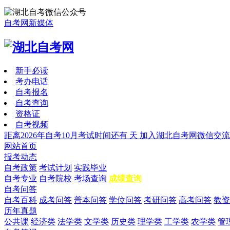
自考网新媒体
新手必读
考办电话
自考报名
自考查询
资格证
自考视频
距离2026年自考10月考试时间还有
天
加入湖北自考网微信交流
网站首页
报考动态
自考政策
考试计划
实践毕业
自考专业
自考院校
考场查询
成绩查询
自考问答
自考百科
成考问答
普本问答
学位问答
考研问答
高考问答
教资
历年真题
公共课
经济类
法学类
文学类
历史类
理学类
工学类
农学类
管