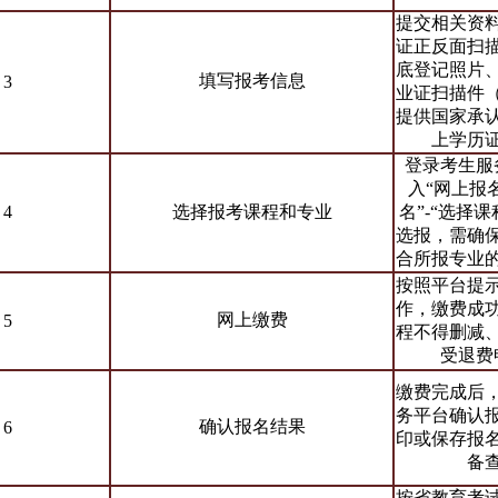
提交相关资
证正反面扫
底登记照片
填写报考信息
3
业证扫描件
提供国家承
上学历
登录考生服
入“网上报名
4
选择报考课程和专业
名”-“选择
选报，需确
合所报专业
按照平台提
作，缴费成
网上缴费
5
程不得删减
受退费
缴费完成后
务平台确认
确认报名结果
6
印或保存报
备
按省教育考