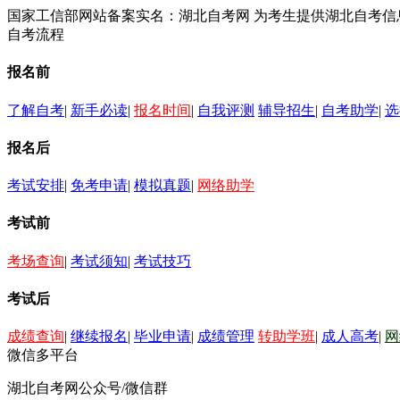
国家工信部网站备案实名：湖北自考网 为考生提供湖北自考
自考流程
报名前
了解自考
|
新手必读
|
报名时间
|
自我评测
辅导招生
|
自考助学
|
选
报名后
考试安排
|
免考申请
|
模拟真题
|
网络助学
考试前
考场查询
|
考试须知
|
考试技巧
考试后
成绩查询
|
继续报名
|
毕业申请
|
成绩管理
转助学班
|
成人高考
|
网
微信多平台
湖北自考网公众号/微信群