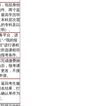
料，包括身份
描件、两寸蓝
、最高学历毕
（本科层次需
认的专科及以
证明）。
务平台，进
”-“我的报
课程”进行课程
保所选课程符
的报考条件。
示完成缴费操
功后，报考课
、更改，不接
申请。
，返回考生服
报名结果，打
名确认单作为
查。
试院规定的时