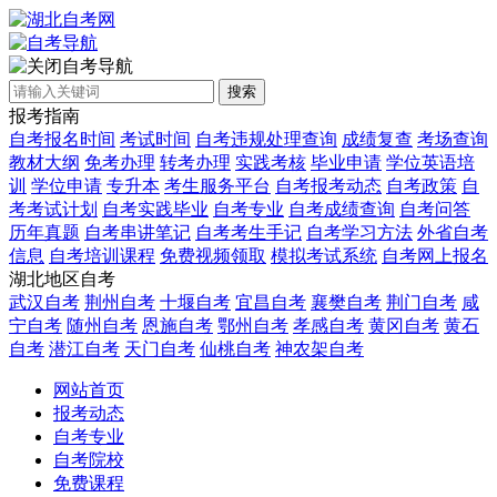
自考导航
搜索
报考指南
自考报名时间
考试时间
自考违规处理查询
成绩复查
考场查询
教材大纲
免考办理
转考办理
实践考核
毕业申请
学位英语培
训
学位申请
专升本
考生服务平台
自考报考动态
自考政策
自
考考试计划
自考实践毕业
自考专业
自考成绩查询
自考问答
历年真题
自考串讲笔记
自考考生手记
自考学习方法
外省自考
信息
自考培训课程
免费视频领取
模拟考试系统
自考网上报名
湖北地区自考
武汉自考
荆州自考
十堰自考
宜昌自考
襄樊自考
荆门自考
咸
宁自考
随州自考
恩施自考
鄂州自考
孝感自考
黄冈自考
黄石
自考
潜江自考
天门自考
仙桃自考
神农架自考
网站首页
报考动态
自考专业
自考院校
免费课程