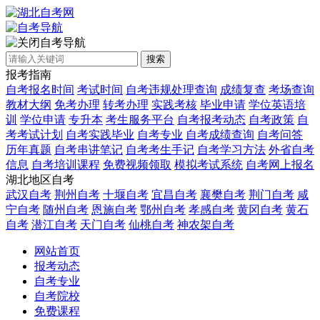
自考导航
搜索
报考指南
自考报名时间
考试时间
自考违规处理查询
成绩复查
考场查询
教材大纲
免考办理
转考办理
实践考核
毕业申请
学位英语培
训
学位申请
专升本
考生服务平台
自考报考动态
自考政策
自
考考试计划
自考实践毕业
自考专业
自考成绩查询
自考问答
历年真题
自考串讲笔记
自考考生手记
自考学习方法
外省自考
信息
自考培训课程
免费视频领取
模拟考试系统
自考网上报名
湖北地区自考
武汉自考
荆州自考
十堰自考
宜昌自考
襄樊自考
荆门自考
咸
宁自考
随州自考
恩施自考
鄂州自考
孝感自考
黄冈自考
黄石
自考
潜江自考
天门自考
仙桃自考
神农架自考
网站首页
报考动态
自考专业
自考院校
免费课程