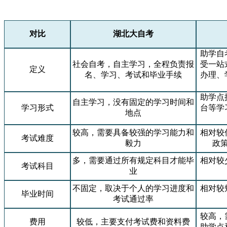
对比
湖北大自考
助学自
社会自考，自主学习，全程负责报
受一站
定义
名、学习、考试和毕业手续
办理、
助学点
自主学习，没有固定的学习时间和
学习形式
台等学
地点
较高，需要具备较强的学习能力和
相对较
考试难度
毅力
政
多，需要通过所有规定科目才能毕
相对较
考试科目
业
不固定，取决于个人的学习进度和
相对较
毕业时间
考试通过率
较高，
费用
较低，主要支付考试费和资料费
助学点