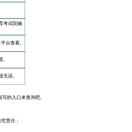
。
育考试院确
务平台查看。
绩。
绩无误。
面写的入口来查询吧。
追究责任；