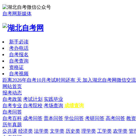
自考网新媒体
新手必读
考办电话
自考报名
自考查询
资格证
自考视频
距离2026年自考10月考试时间还有
天
加入湖北自考网微信交流
网站首页
报考动态
自考政策
考试计划
实践毕业
自考专业
自考院校
考场查询
成绩查询
自考问答
自考百科
成考问答
普本问答
学位问答
考研问答
高考问答
教资
历年真题
公共课
经济类
法学类
文学类
历史类
理学类
工学类
农学类
管