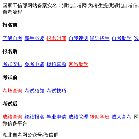
国家工信部网站备案实名：湖北自考网 为考生提供湖北自考
自考流程
报名前
了解自考
|
新手必读
|
报名时间
|
自我评测
辅导招生
|
自考助学
|
选
报名后
考试安排
|
免考申请
|
模拟真题
|
网络助学
考试前
考场查询
|
考试须知
|
考试技巧
考试后
成绩查询
|
继续报名
|
毕业申请
|
成绩管理
转助学班
|
成人高考
|
网
微信多平台
湖北自考网公众号/微信群