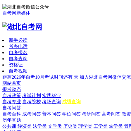
自考网新媒体
新手必读
考办电话
自考报名
自考查询
资格证
自考视频
距离2026年自考10月考试时间还有
天
加入湖北自考网微信交流
网站首页
报考动态
自考政策
考试计划
实践毕业
自考专业
自考院校
考场查询
成绩查询
自考问答
自考百科
成考问答
普本问答
学位问答
考研问答
高考问答
教资
历年真题
公共课
经济类
法学类
文学类
历史类
理学类
工学类
农学类
管