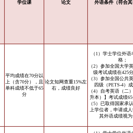
学位课
论文
外语条件（符合其
（1）学士学位外语
格；
（2）参加全国大学
级考试成绩在425
平均成绩在70分以
（3）参加全国公共
上（含70分），且
论文知网查重15%左
四级（PETS-4）
单科成绩不低于65
右，成绩良好
（4）自考英语（二
分
升本）】考试成绩6
（5）已取得国家承
上学位者，申请成人
其外语成绩视为