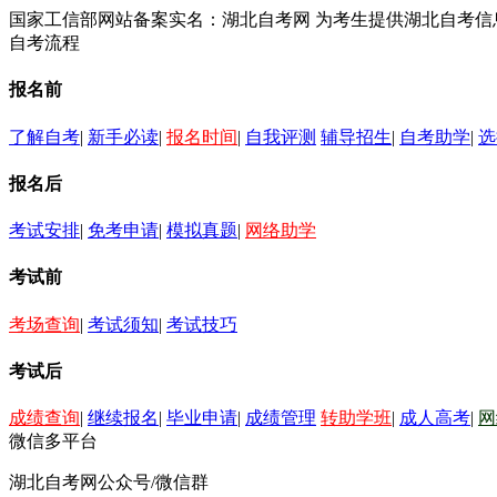
国家工信部网站备案实名：湖北自考网 为考生提供湖北自考
自考流程
报名前
了解自考
|
新手必读
|
报名时间
|
自我评测
辅导招生
|
自考助学
|
选
报名后
考试安排
|
免考申请
|
模拟真题
|
网络助学
考试前
考场查询
|
考试须知
|
考试技巧
考试后
成绩查询
|
继续报名
|
毕业申请
|
成绩管理
转助学班
|
成人高考
|
网
微信多平台
湖北自考网公众号/微信群