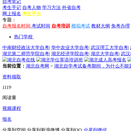
自考笔记
考生手记
自考人物
学习方法
外省自考
网上报名
考生平台
专题：
自考报名时间
考试时间
自考培训
模拟考试
教材大纲
免考办理
热门学校
中南财经政法大学自考
|
华中农业大学自考
|
武汉理工大学自考
|
湖北第二师范学院自考
|
湖北经济学院自考
|
湖北大学自考
|
武汉
当前位置：
湖北自考网
>
湖北自学考试备考期间，为什么不能
资料领取
1119
阅读量
视频课程
报名
分享到空间
分享到新浪微博
分享到QQ
分享到微信