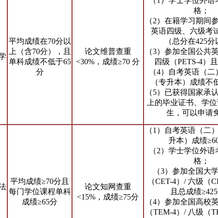
（1）学士学位外语
格；
（2）在籍学习期间
英语四级、六级考
平均成绩在70分以
（总分在425
上（含70分），且
论文维普查重
（3）参加全国公共
学
单科成绩不低于65
<30%，成绩≥70 分
四级（PETS-4）
分
（4）自考英语（二
（专升本）成绩不低
（5）已获得国家承
上的毕业证书、学位
生，可以申请
（1）自考英语（二
升本）成绩≥6
（2）学士学位外语
格；
（3）参加全国大
平均成绩≥70分且
（CET-4）/ 六级（C
法
论文知网查重
每门学位课程单科
且总成绩≥42
<15%，成绩≥75分
成绩≥65分
（4）参加全国高校
（TEM-4）/ 八级（